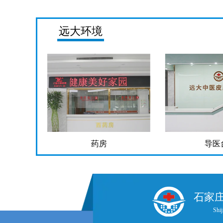
远大环境
药房
导医台
石家
Shij