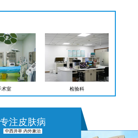
检验科
药
专注皮肤病
中西并举 内外兼治