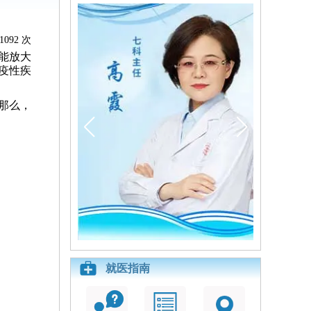
1092 次
能放大
疫性疾
那么，
就医指南