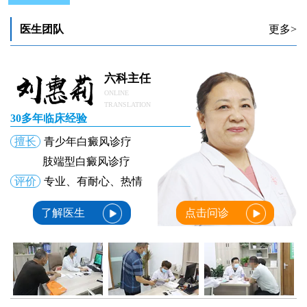
医生团队
更多>
六科主任
ONLINE
TRANSLATION
30多年临床经验
擅长
青少年白癜风诊疗
肢端型白癜风诊疗
评价
专业、有耐心、热情
了解医生
点击问诊