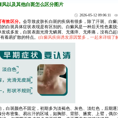
癜风以及其他白斑怎么区分图片
2026-05-12 09:06:11
有效区分。
会导致皮肤长白斑的疾病有很多，除了汗斑、白癜
同的白斑具体症状表现是有区别的。白癜风是一种后天性色素脱
单发或多发，白斑表面光滑无鳞屑、无瘙痒、无疼痛，没有凸起
，有着易扩散的特点。
(
白癜风疾病诱发原因繁多，一起来详细了
，白斑颜色不固定，初期多为淡褐色、灰色、淡红色，后期逐
腺分布密集、易出汗的区域，如胸部、背部、腋窝、上臂，偶尔