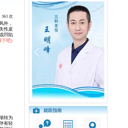
363 次
风外，
失性皮
或凹陷
解下吧
)
就医指南
渐转为
伴有轻