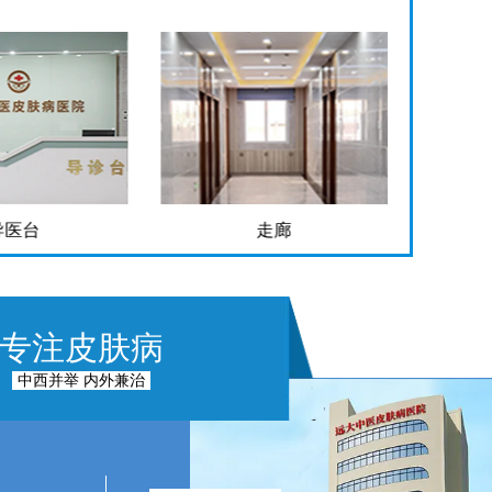
走廊
手术室
专注皮肤病
中西并举 内外兼治