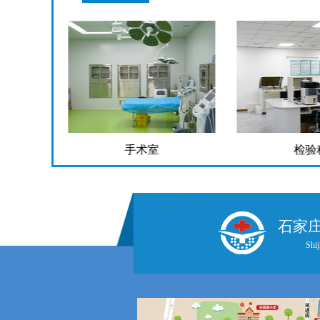
检验科
药
石家
Shij