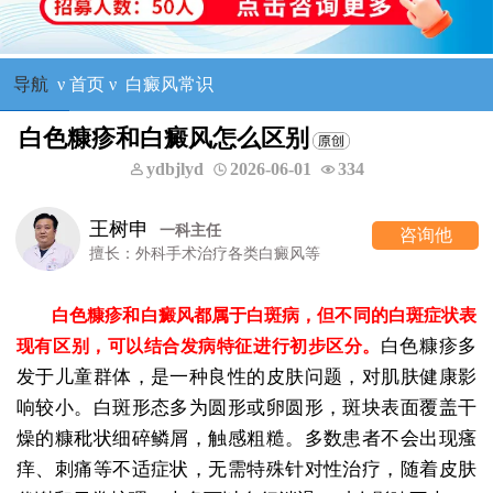
导航
ν
首页
ν
白癜风常识
白色糠疹和白癜风怎么区别
ydbjlyd
2026-06-01
334
王树申
一科主任
咨询他
擅长：外科手术治疗各类白癜风等
白色糠疹和白癜风都属于白斑病，但不同的白斑症状表
白色糠疹多
现有区别，可以结合发病特征进行初步区分。
发于儿童群体，是一种良性的皮肤问题，对肌肤健康影
响较小。白斑形态多为圆形或卵圆形，斑块表面覆盖干
燥的糠秕状细碎鳞屑，触感粗糙。多数患者不会出现瘙
痒、刺痛等不适症状，无需特殊针对性治疗，随着皮肤