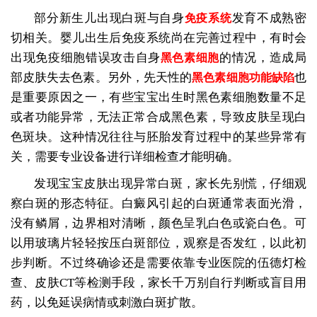
部分新生儿出现白斑与自身
发育不成熟密
免疫系统
切相关。婴儿出生后免疫系统尚在完善过程中，有时会
出现免疫细胞错误攻击自身
的情况，造成局
黑色素细胞
部皮肤失去色素。另外，先天性的
也
黑色素细胞功能缺陷
是重要原因之一，有些宝宝出生时黑色素细胞数量不足
或者功能异常，无法正常合成黑色素，导致皮肤呈现白
色斑块。这种情况往往与胚胎发育过程中的某些异常有
关，需要专业设备进行详细检查才能明确。
发现宝宝皮肤出现异常白斑，家长先别慌，仔细观
察白斑的形态特征。白癜风引起的白斑通常表面光滑，
没有鳞屑，边界相对清晰，颜色呈乳白色或瓷白色。可
以用玻璃片轻轻按压白斑部位，观察是否发红，以此初
步判断。不过终确诊还是需要依靠专业医院的伍德灯检
查、皮肤CT等检测手段，家长千万别自行判断或盲目用
药，以免延误病情或刺激白斑扩散。