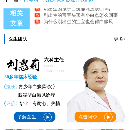
刚出生的孩子白斑能照皮肤CT吗
刚出生的宝宝头顶有小白点怎么回事
相关
为什么刚出生的宝宝也会得白癜风
文章
刚出生的宝宝脸上有白点怎么回事
刚出生的婴儿就得白癜风是什么原因造成的
医生团队
更多>
六科主任
ONLINE
TRANSLATION
30多年临床经验
擅长
青少年白癜风诊疗
肢端型白癜风诊疗
评价
专业、有耐心、热情
了解医生
点击问诊