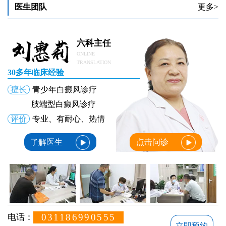
医生团队
更多>
六科主任
ONLINE
TRANSLATION
30多年临床经验
擅长
青少年白癜风诊疗
肢端型白癜风诊疗
评价
专业、有耐心、热情
了解医生
点击问诊
031186990555
电话：
立即预约