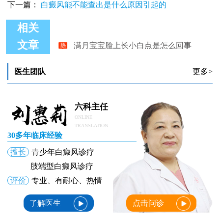
下一篇：
白癜风能不能查出是什么原因引起的
相关
满月宝宝脸上长小白点是怎么回事
文章
满月宝宝胳膊长白斑啥原因
满月宝宝额头局部变白是怎么回事
医生团队
更多>
六科主任
ONLINE
TRANSLATION
30多年临床经验
擅长
青少年白癜风诊疗
肢端型白癜风诊疗
评价
专业、有耐心、热情
了解医生
点击问诊