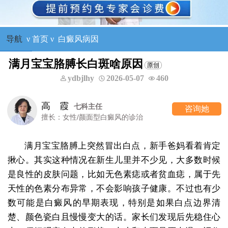
导航
ν
首页
ν
白癜风病因
满月宝宝胳膊长白斑啥原因
ydbjlhy
2026-05-07
460
高 霞
七科主任
咨询她
擅长：女性/颜面型白癜风的诊治
满月宝宝胳膊上突然冒出白点，新手爸妈看着肯定
揪心。其实这种情况在新生儿里并不少见，大多数时候
是良性的皮肤问题，比如无色素痣或者贫血痣，属于先
天性的色素分布异常，不会影响孩子健康。不过也有少
数可能是白癜风的早期表现，特别是如果白点边界清
楚、颜色瓷白且慢慢变大的话。家长们发现后先稳住心