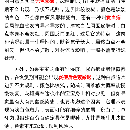
的白点其实是
，这种胎记打出生就有或者出生
无色素痣
后不久出现，形状不规则，边界比较模糊，颜色是淡淡
的白色，不会像白癜风那样瓷白。还有一种叫
，
贫血痣
是局部血管发育异常导致的，摩擦白点周围皮肤时，白
点本身不会发红，周围反而更红，这是它的特点。这两
种情况都属于生理性的，随着孩子长大，虽然白点不会
消失，但也不会扩散，对身体没影响，一般不需要特殊
处理。
另外，如果宝宝之前有过湿疹、尿布疹或者轻微擦
伤，在恢复期可能会出现
，这种白点通常
炎症后色素减退
边界不太规则，颜色比较浅，随着时间推移大概率能慢
慢恢复。花斑癣在这么小的宝宝身上相对少见，但如果
家里有人有真菌感染史，也要考虑这个因素，它通常表
现为浅白色斑片，表面可能有细碎的皮屑。说白了，单
凭肉眼很难百分百确定具体是哪种，尤其是新生儿皮肤
薄，色素本来就浅，误判风险大。