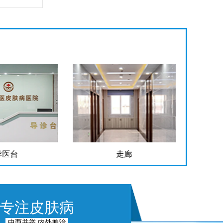
导医台
走廊
专注皮肤病
中西并举 内外兼治