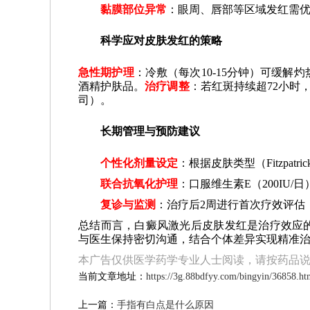
黏膜部位异常
：眼周、唇部等区域发红需
科学应对皮肤发红的策略
急性期护理
：冷敷（每次10-15分钟）可缓
酒精护肤品。
治疗调整
：若红斑持续超72小时
司）。
长期管理与预防建议
个性化剂量设定
：根据皮肤类型（Fitzpat
联合抗氧化护理
：口服维生素E（200IU
复诊与监测
：治疗后2周进行首次疗效评估
总结而言，白癜风激光后皮肤发红是治疗效应的
与医生保持密切沟通，结合个体差异实现精准
本广告仅供医学药学专业人士阅读，请按药品
当前文章地址：
https://3g.88bdfyy.com/bingyin/36858.ht
上一篇：
手指有白点是什么原因