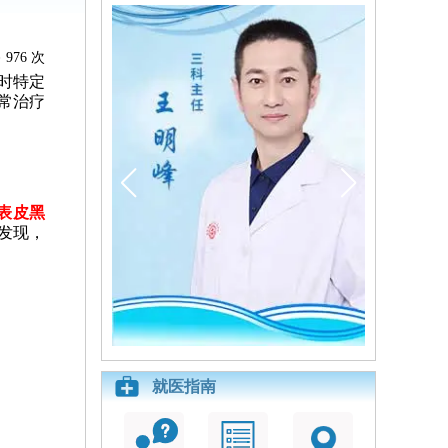
976 次
时特定
常治疗
激表皮黑
发现，
就医指南