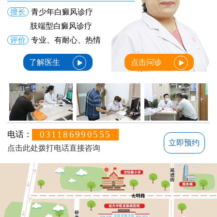
擅长
青少年白癜风诊疗
肢端型白癜风诊疗
评价
专业、有耐心、热情
了解医生
点击问诊
031186990555
电话：
立即预约
点击此处拨打电话直接咨询