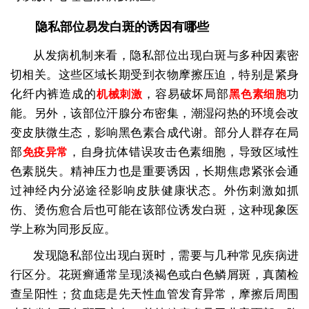
隐私部位易发白斑的诱因有哪些
从发病机制来看，隐私部位出现白斑与多种因素密
切相关。这些区域长期受到衣物摩擦压迫，特别是紧身
化纤内裤造成的
，容易破坏局部
功
机械刺激
黑色素细胞
能。另外，该部位汗腺分布密集，潮湿闷热的环境会改
变皮肤微生态，影响黑色素合成代谢。部分人群存在局
部
，自身抗体错误攻击色素细胞，导致区域性
免疫异常
色素脱失。精神压力也是重要诱因，长期焦虑紧张会通
过神经内分泌途径影响皮肤健康状态。外伤刺激如抓
伤、烫伤愈合后也可能在该部位诱发白斑，这种现象医
学上称为同形反应。
发现隐私部位出现白斑时，需要与几种常见疾病进
行区分。花斑癣通常呈现淡褐色或白色鳞屑斑，真菌检
查呈阳性；贫血痣是先天性血管发育异常，摩擦后周围