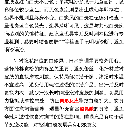
皮肤发红而白斑不变色；单纯糠疹多见于儿童面部，隐
私部位较少发生。而无色素痣则是出生或幼年即存在，
边界不规则且终身不变。白癜风的白斑在伍德灯检查下
呈现亮蓝白色荧光，边界清晰可见，这是与其他白斑疾
病鉴别的关键特征。建议发现异常后及时到本院进行专
业检测，必要时结合皮肤CT等检查手段明确诊断，避免
误诊误治。
针对隐私部位的白癜风，日常护理需要格外用心。
选择纯棉宽松的内裤至关重要，避免蕾丝、化纤材质对
皮肤的直接摩擦刺激。保持局部清洁干燥，沐浴时水温
不宜过高，避免使用碱性过强的清洁产品。出汗后及时
更换内衣，减少汗液长时间浸泡对皮肤的刺激。切忌用
力搔抓或摩擦患处，防止
导致白斑扩大。饮食
同形反应
方面注意均衡营养，适量补充富含
的食物，避免
酪氨酸
辛辣刺激性饮食对病情的潜在影响。睡眠充足有助于调
节免疫功能，对控制白斑发展具有积极意义。