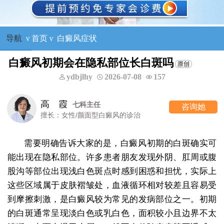
导航
ν
首页
ν
白癜风症状
白癜风初期会在隐私部位长白斑吗
ydbjlhy
2026-07-08
157
高 霞
七科主任
咨询她
擅长：女性/颜面型白癜风的诊治
需要明确告诉大家的是，白癜风初期的白斑确实可
能出现在隐私部位。许多患者朋友发现外阴、肛周或腹
股沟等部位出现浅白色斑点时感到困惑和担忧，实际上
这些区域属于皮肤褶皱处，血液循环相对较差且容易受
到摩擦刺激，是白癜风较为常见的发病部位之一。初期
的白斑通常呈现淡白色或乳白色，面积较小且边界不太