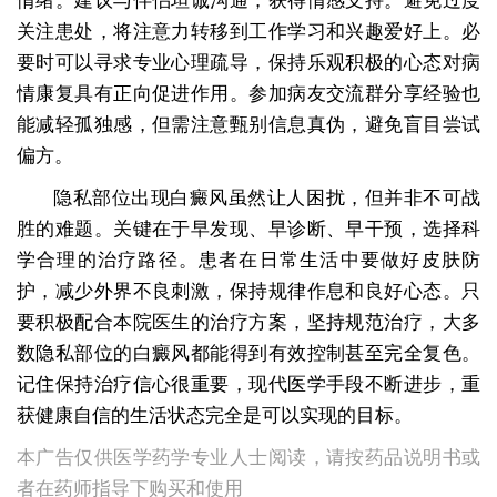
情绪。建议与伴侣坦诚沟通，获得情感支持。避免过度
关注患处，将注意力转移到工作学习和兴趣爱好上。必
要时可以寻求专业心理疏导，保持乐观积极的心态对病
情康复具有正向促进作用。参加病友交流群分享经验也
能减轻孤独感，但需注意甄别信息真伪，避免盲目尝试
偏方。
隐私部位出现白癜风虽然让人困扰，但并非不可战
胜的难题。关键在于早发现、早诊断、早干预，选择科
学合理的治疗路径。患者在日常生活中要做好皮肤防
护，减少外界不良刺激，保持规律作息和良好心态。只
要积极配合本院医生的治疗方案，坚持规范治疗，大多
数隐私部位的白癜风都能得到有效控制甚至完全复色。
记住保持治疗信心很重要，现代医学手段不断进步，重
获健康自信的生活状态完全是可以实现的目标。
本广告仅供医学药学专业人士阅读，请按药品说明书或
者在药师指导下购买和使用