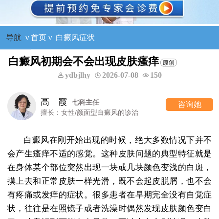
导航
ν
首页
ν
白癜风症状
白癜风初期会不会出现皮肤瘙痒
ydbjlhy
2026-07-08
150
高 霞
七科主任
咨询她
擅长：女性/颜面型白癜风的诊治
白癜风在刚开始出现的时候，绝大多数情况下并不
会产生瘙痒不适的感觉。这种皮肤问题的典型特征就是
在身体某个部位突然出现一块或几块颜色变浅的白斑，
摸上去和正常皮肤一样光滑，既不会起皮脱屑，也不会
有疼痛或发痒的症状。很多患者在早期完全没有自觉症
状，往往是在照镜子或者洗澡时偶然发现皮肤颜色变白