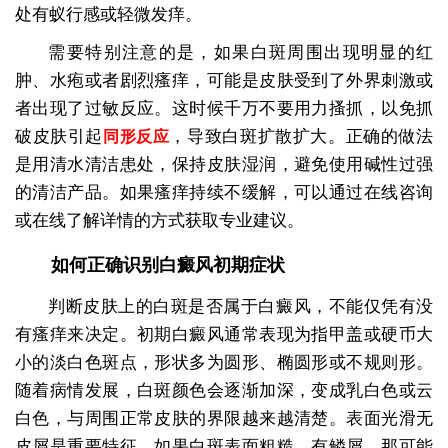
处有蚁行感或轻微发痒。
需要特别注意的是，如果白斑周围出现明显的红
肿、水疱或者剧烈瘙痒，可能是皮肤受到了外界刺激或
者出现了过敏反应。这时候千万不要用力搔抓，以免抓
破皮肤引起
，导致白斑扩散扩大。正确的做法
同形反应
是用清水清洁患处，保持皮肤湿润，避免使用碱性过强
的清洁产品。如果瘙痒持续不缓解，可以通过在线咨询
或在线了解详情的方式获取专业建议。
如何正确识别白癜风初期症状
判断皮肤上的白斑是否属于白癜风，不能仅凭有没
有瘙痒来决定。初期白癜风通常表现为指甲盖或硬币大
小的淡白色斑点，形状多为圆形、椭圆形或不规则形。
随着病情发展，白斑颜色会逐渐加深，变成乳白色或云
白色，与周围正常皮肤的界限越来越清楚。表面光滑无
皮屑是重要特征，如果白斑表面粗糙、有鳞屑，那可能