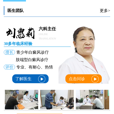
早期小孩子白癜风初期症状
如何诊断白癜风初期症状
医生团队
更多>
白癜风初期真的会出现瘙痒感吗
白癜风初期好治疗吗
白癜风初期的症状都有哪些 白斑图片
白癜风初期也会有荧光反应吗
六科主任
ONLINE
TRANSLATION
30多年临床经验
擅长
青少年白癜风诊疗
肢端型白癜风诊疗
评价
专业、有耐心、热情
了解医生
点击问诊