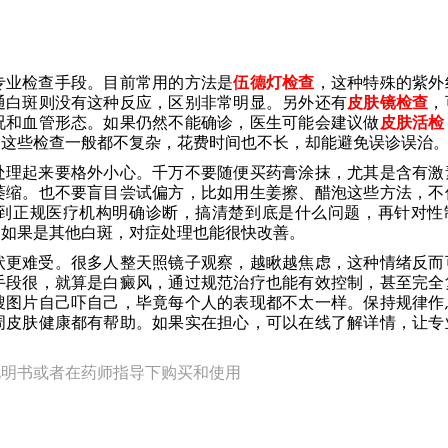
专业检查手段。目前常用的方法是
伍德灯检查
，这种特殊的紫外
通白斑则没有这种反应，区别非常明显。另外还有
皮肤镜检查
，
况和血管形态。如果仍然不能确诊，医生可能会建议做
皮肤活检
。这些检查一般都不复杂，花费时间也不长，却能避免误诊误治
处理起来要格外小心。千万不要随便买药膏涂抹，尤其是含有激
萎缩。也不要盲目尝试偏方，比如用生姜擦、醋泡这些方法，不
到正规医疗机构明确诊断，搞清楚到底是什么问题，再针对性
；如果是其他白斑，对症处理也能很快改善。
状更难受。很多人整天照镜子观察，越瞅越焦虑，这种情绪反而
手段很，就算是白癜风，通过规范治疗也能有效控制，甚至完全
搜图片自己吓自己，毕竟每个人的表现都不太一样。保持规律作
周皮肤健康都有帮助。如果实在担心，可以在线了解详情，让专
说明书或者在药师指导下购买和使用