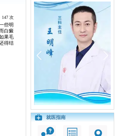
147 次
一些明
而白癜
如果毛
还得结
就医指南