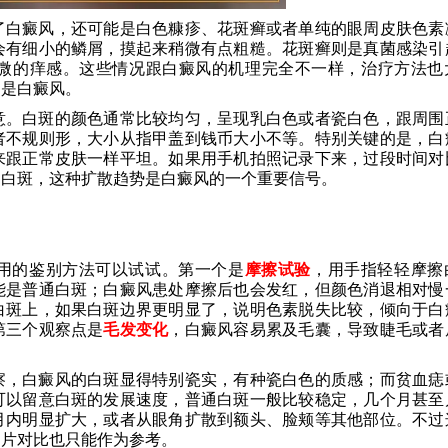
了白癜风，还可能是白色糠疹、花斑癣或者单纯的眼周皮肤色素
会有细小的鳞屑，摸起来稍微有点粗糙。花斑癣则是真菌感染引
微的痒感。这些情况跟白癜风的机理完全不一样，治疗方法也
定是白癜风。
意。白斑的颜色通常比较均匀，呈现乳白色或者瓷白色，跟周围
者不规则形，大小从指甲盖到钱币大小不等。特别关键的是，白
来跟正常皮肤一样平坦。如果用手机拍照记录下来，过段时间对
的白斑，这种扩散趋势是白癜风的一个重要信号。
用的鉴别方法可以试试。第一个是
摩擦试验
，用手指轻轻摩擦
能是普通白斑；白癜风患处摩擦后也会发红，但颜色消退相对慢
白斑上，如果白斑边界更明显了，说明色素脱失比较，倾向于白
第三个观察点是
毛发变化
，白癜风容易累及毛囊，导致睫毛或者
察，白癜风的白斑显得特别瓷实，有种瓷白色的质感；而贫血痣
可以留意白斑的发展速度，普通白斑一般比较稳定，几个月甚至
月内明显扩大，或者从眼角扩散到额头、脸颊等其他部位。不过
图片对比也只能作为参考。