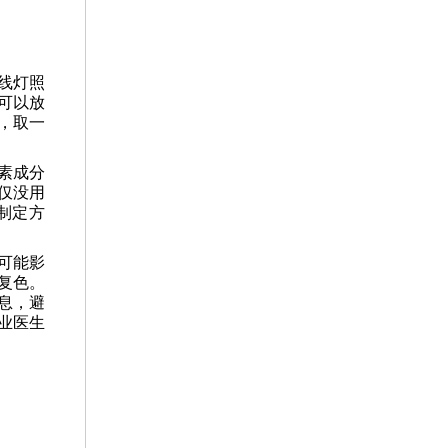
线灯照
可以放
，取一
。
素成分
仅没用
制定方
可能影
复色。
息，避
业医生