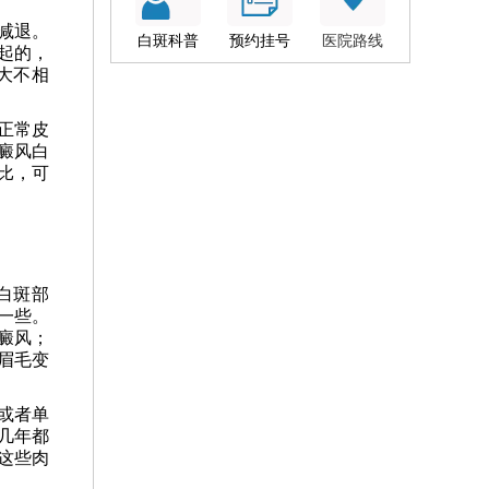
减退。
白斑科普
预约挂号
医院路线
起的，
大不相
正常皮
癜风白
比，可
白斑部
一些。
癜风；
眉毛变
或者单
几年都
这些肉