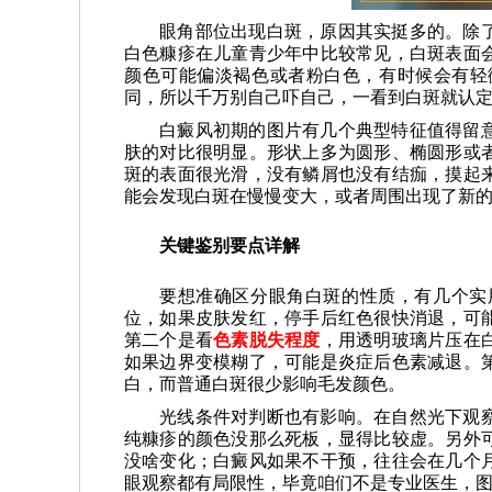
眼角部位出现白斑，原因其实挺多的。除
白色糠疹在儿童青少年中比较常见，白斑表面
颜色可能偏淡褐色或者粉白色，有时候会有轻
同，所以千万别自己吓自己，一看到白斑就认
白癜风初期的图片有几个典型特征值得留
肤的对比很明显。形状上多为圆形、椭圆形或
斑的表面很光滑，没有鳞屑也没有结痂，摸起
能会发现白斑在慢慢变大，或者周围出现了新
关键鉴别要点详解
要想准确区分眼角白斑的性质，有几个实
位，如果皮肤发红，停手后红色很快消退，可
第二个是看
色素脱失程度
，用透明玻璃片压在
如果边界变模糊了，可能是炎症后色素减退。
白，而普通白斑很少影响毛发颜色。
光线条件对判断也有影响。在自然光下观
纯糠疹的颜色没那么死板，显得比较虚。另外
没啥变化；白癜风如果不干预，往往会在几个
眼观察都有局限性，毕竟咱们不是专业医生，