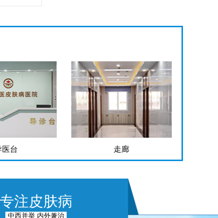
导医台
走廊
专注皮肤病
中西并举 内外兼治