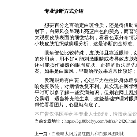
专业诊断方式介绍
想要百分之百确定白斑性质，还是得借助
射下，白癜风会呈现出亮蓝白色的荧光，而普
大观察皮肤表面的细微结构，看看色素分布情
小块皮肤组织做病理分析，这是诊断的金标准
眼角部位比较特殊，皮肤薄且靠近眼睛，
的外用药，用不好可能刺激眼睛或者导致皮肤
还可能损伤娇嫩的眼周皮肤。正确的做法是先
案。如果是白癜风，早期治疗效果通常比较好
发现眼角有白斑，心理压力往往比身体症
响免疫系统，对病情恢复不利。其实现在医学
平时可以多了解一些疾病知识，但别在网上乱
免暴晒，适当补充维生素，这些基础护理对眼
帮忙看看图片，心里就有底了。
本广告仅供医学药学专业人士阅读，请按药品
当前文章地址：
https://3g.88bdfyy.com/bdfzz/42426.html
上一篇：
白斑晒太阳后发红图片和白癜风图对比