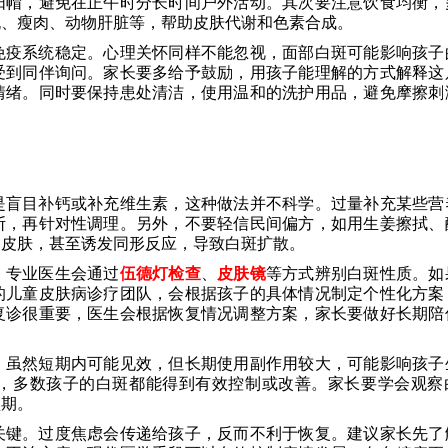
阳帽，避免在正午时分长时间户外活动。其次要注意饮食均衡，
桃、瘦肉、动物肝脏等，帮助皮肤代谢和色素合成。
免疫系统稳定。心理关怀同样不能忽视，面部白斑可能影响孩子
受到同伴询问。家长要多给予鼓励，用孩子能理解的方式解释这
情绪。同时要保持患处清洁，使用温和的洗护用品，避免摩擦刺
是盲目补钙或补充维生素，这种做法并不科学。过量补充某些营
断，再针对性调理。另外，不要轻信民间偏方，如用生姜擦拭、
的皮肤，甚至诱发同形反应，导致白斑扩散。
。专业医生会通过
伍德灯检查
、
皮肤镜
等方式辨别白斑性质。如
的儿童皮肤病诊疗团队，会根据孩子的具体情况制定个性化方案
复诊很重要，医生会根据恢复情况调整方案，家长要做好长期陪
，虽然短期内可能见效，但长期使用副作用较大，可能影响孩子
，多数孩子的白斑都能得到有效控制或改善。家长要学会观察
预期。
关键。过度焦虑会传递给孩子，反而不利于恢复。建议家长先了