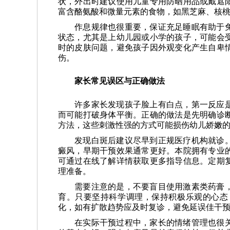
状，外出时建议使用儿童专用防晒用品或戴遮
富含酪氨酸和微量元素的食物，如黑芝麻、核
作息规律也很重要，保证充足睡眠有助于
状态，尤其是上幼儿园或小学的孩子，可能会
时的皮肤问题，避免孩子因外观变化产生自卑
伤。
家长常见误区与正确做法
许多家长发现孩子脸上有白点，第一反应
而可能打破身体平衡。正确的做法是先明确诊
方法，这些刺激性强的方式可能损伤幼儿娇嫩
发现白斑后建议尽早到正规医疗机构就诊
癜风，早期干预效果通常更好。本院拥有专业
可通过在线了解详情获取更多指导信息。定期
理准备。
需要注意的是，不要盲目使用激素类药膏
育。只要坚持科学调理，保持积极乐观的心态
化，如有扩散趋势应及时复诊，避免延误佳干
在实际干预过程中，家长的情绪管理也很