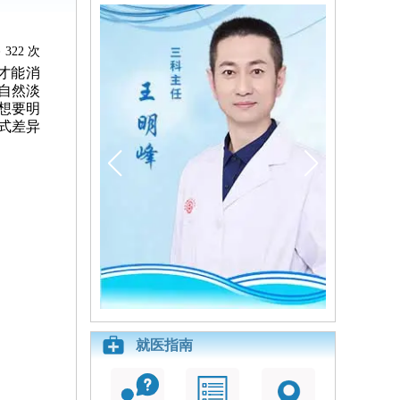
322 次
才能消
自然淡
想要明
式差异
就医指南