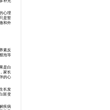
多补充
的心理
只是暂
激和外
养素反
醋泡等
果是白
，家长
伴的心
生长发
白斑变
解疾病