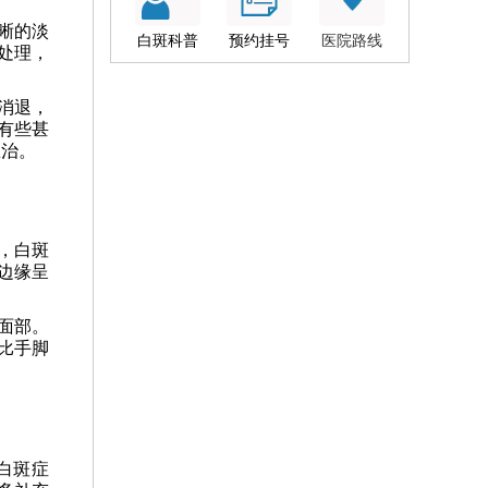
晰的淡
白斑科普
预约挂号
医院路线
处理，
消退，
有些甚
医治。
，白斑
边缘呈
面部。
比手脚
白斑症