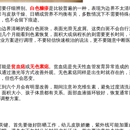
需要仔细辨别。
白色糠疹
是比较普遍的一种，表现为边界不太清
常与皮肤干燥、日晒或营养不均衡有关，多数情况下不需要特殊
淡，也不会留下痕迹。
为边界清晰的瓷白色斑块，表面光滑无皮屑。这类白斑不会自行
能几个月能看到色素恢复，面积大或病程长的则需要更长时间，
专业方案进行调理，不要轻信快速根治的说法，更不要随意中断
可能是
贫血痣
或
无色素痣
。贫血痣是先天性血管发育异常造成的
以通过激光等方式改善外观。无色素痣同样是出生时就存在的，
退，但也不会恶变。
三到六个月会有明显改善，期间注意补充维生素，避免过度清洗
、面积大小、孩子体质都有关系。面部血液循环较好，恢复通常
查调整方案。
关键。首先要做好防晒工作，幼儿皮肤娇嫩，紫外线可能加重