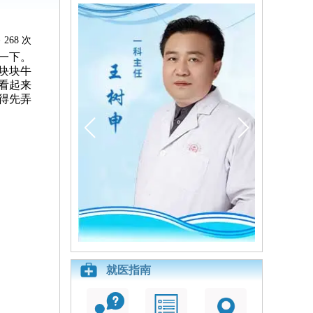
268 次
一下。
块块牛
看起来
得先弄
就医指南