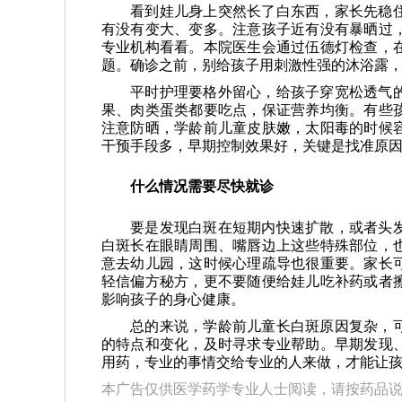
看到娃儿身上突然长了白东西，家长先稳
有没有变大、变多。注意孩子近有没有暴晒过
专业机构看看。本院医生会通过伍德灯检查，
题。确诊之前，别给孩子用刺激性强的沐浴露
平时护理要格外留心，给孩子穿宽松透气
果、肉类蛋类都要吃点，保证营养均衡。有些
注意防晒，学龄前儿童皮肤嫩，太阳毒的时候
干预手段多，早期控制效果好，关键是找准原
什么情况需要尽快就诊
要是发现白斑在短期内快速扩散，或者头
白斑长在眼睛周围、嘴唇边上这些特殊部位，
意去幼儿园，这时候心理疏导也很重要。家长
轻信偏方秘方，更不要随便给娃儿吃补药或者
影响孩子的身心健康。
总的来说，学龄前儿童长白斑原因复杂，
的特点和变化，及时寻求专业帮助。早期发现
用药，专业的事情交给专业的人来做，才能让
本广告仅供医学药学专业人士阅读，请按药品