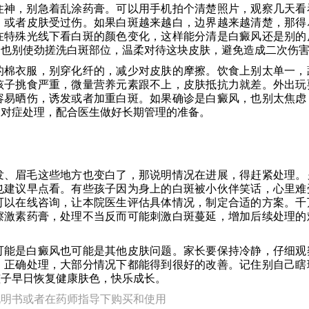
住神，别急着乱涂药膏。可以用手机拍个清楚照片，观察几天看
，或者皮肤受过伤。如果白斑越来越白，边界越来越清楚，那得
在特殊光线下看白斑的颜色变化，这样能分清是白癜风还是别的
，也别使劲搓洗白斑部位，温柔对待这块皮肤，避免造成二次伤
的棉衣服，别穿化纤的，减少对皮肤的摩擦。饮食上别太单一，
孩子挑食严重，微量营养元素跟不上，皮肤抵抗力就差。外出玩
容易晒伤，诱发或者加重白斑。如果确诊是白癜风，也别太焦虑
因对症处理，配合医生做好长期管理的准备。
发、眉毛这些地方也变白了，那说明情况在进展，得赶紧处理。
也建议早点看。有些孩子因为身上的白斑被小伙伴笑话，心里难
可以在线咨询，让本院医生评估具体情况，制定合适的方案。千
擦激素药膏，处理不当反而可能刺激白斑蔓延，增加后续处理的
可能是白癜风也可能是其他皮肤问题。家长要保持冷静，仔细观
、正确处理，大部分情况下都能得到很好的改善。记住别自己瞎
孩子早日恢复健康肤色，快乐成长。
说明书或者在药师指导下购买和使用