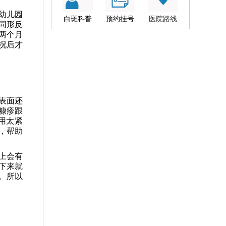
幼儿园
白斑科普
预约挂号
医院路线
同形反
两个月
况后才
表面还
糠疹跟
用太紧
，帮助
上会有
下来就
。所以