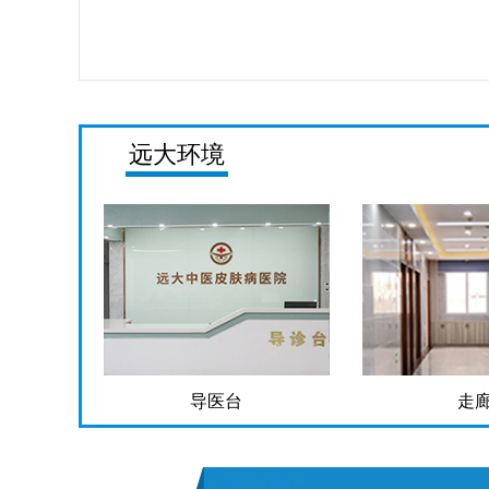
远大环境
导医台
走