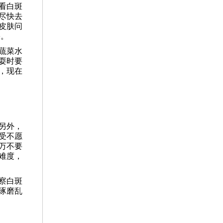
看白斑
尽快去
皮肤问
害。
蔬菜水
耍时要
，现在
另外，
受不愿
万不要
难度，
察白斑
琢磨乱