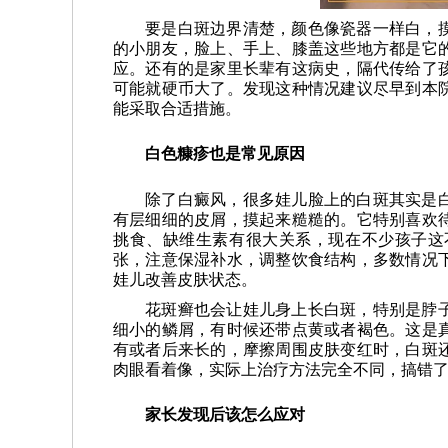
要是白斑边界清楚，颜色像瓷器一样白，
的小朋友，脸上、手上、膝盖这些地方都是它
应。还有的是家里长辈有这病史，隔代传给了
可能就硬币大了。发现这种情况建议尽早到本
能采取合适措施。
白色糠疹也是常见原因
除了白癜风，很多娃儿脸上的白斑其实是
有层细细的皮屑，摸起来糙糙的。它特别喜欢
挑食、缺维生素有很大关系，现在不少孩子这
张，注意保湿补水，调整饮食结构，多数情况
娃儿改善皮肤状态。
花斑癣也会让娃儿身上长白斑，特别是脖
细小的鳞屑，有时候还带点黄或者褐色。这是
有或者后来长的，摩擦周围皮肤变红时，白斑
肉眼看着像，实际上治疗方法完全不同，搞错
家长发现后该怎么应对