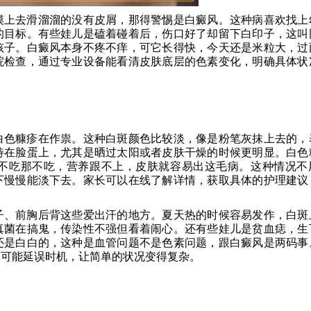
摸上去滑溜溜的没有皮屑，那得警惕是白癜风。这种病喜欢找上
的目标。有些娃儿是磕着碰着后，伤口好了却留下白印子，这叫
孩子。白癜风本身不疼不痒，可它长得快，今天还是米粒大，过
院检查，通过专业设备能看清皮肤底层的色素变化，明确具体状
白色糠疹在作祟。这种白斑颜色比较淡，像是粉笔灰抹上去的，
待在脸蛋上，尤其是晒过太阳或者皮肤干燥的时候更明显。白色
不吃那不吃，营养跟不上，皮肤就容易出这毛病。这种情况不
下慢慢能淡下去。家长可以在线了解详情，获取具体的护理建议
子、前胸后背这些爱出汗的地方。夏天热的时候容易发作，白斑
真菌在搞鬼，传染性不强但看着闹心。还有些娃儿是贫血痣，生
还是白白的，这种是血管问题不是色素问题，跟白癜风是两码事
了可能延误时机，让简单的状况变得复杂。