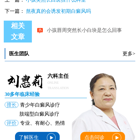
下一篇：
熬夜真的会诱发初期白癜风吗
小孩唇周突然长小白块是怎么回事
相关
文章
医生团队
更多>
六科主任
ONLINE
TRANSLATION
30多年临床经验
擅长
青少年白癜风诊疗
肢端型白癜风诊疗
评价
专业、有耐心、热情
了解医生
点击问诊