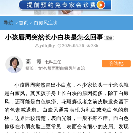
导航
ν
首页
ν
白癜风症状
小孩唇周突然长小白块是怎么回事
ydbjlhy
2026-05-26
236
高 霞
七科主任
咨询她
擅长：女性/颜面型白癜风的诊治
小孩唇周突然冒出小白点，不少家长头一个念头就
是白癜风。其实孩子身上长白块的原因挺多，除了白癜
风，还可能是白色糠疹、花斑癣或者之前皮肤发炎留下
的色素减退斑。白癜风通常表现为乳白或瓷白色的斑
块，边界比较清楚，表面光滑，一般不疼不痒。而白色
糠疹在小朋友脸上更常见，表面会有细小的皮屑。发现