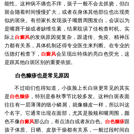
能性。这种病不痛也不痒，孩子一般不会去抓挠，但白
斑会随着时间慢慢扩大，或者在身体其他部位也出现类
似的斑块。有些家长发现孩子嘴唇周围发白，会误以为
是嘴唇干燥或者缺维生素，结果耽误了佳检查时机。实
际上
的发病原因挺复杂，跟遗传、免疫、精神压
白癜风
力都有关系，具体机制还得专业医生来判断。在专业的
伍德灯检查下，
会呈现出特殊的亮白色荧光，这
白癜风
是跟其他白斑区别的重要依据。
白色糠疹也是常见原因
不过咱们也得知道，小孩脸上长白块更常见的其实
是
，特别是春秋季节比较多发。这种白斑表面
白色糠疹
往往有一层薄薄的细小鳞屑，就像糠皮一样，所以叫这
个名字。它通常出现在面部，尤其是脸颊和嘴周围，颜
色不像
那么白，有点淡白或者灰白色。
跟
白癜风
白色糠疹
孩子体质、日晒、皮肤干燥都有关系，一般过段时间自