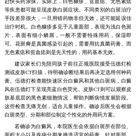
赶快买药涂抹。实际上，白色糠疹、贫血痣、无色素痣
等疾患都可能呈现皮肤白斑症状。不同类别的白斑治疗
手段差异很大，一旦用错药物非但无效，还可能延误佳
治疗时机。白色糠疹多见于儿童面部，表现为浅白色斑
片，表面有细小鳞屑，一般不需要特殊用药，保湿即
可。花斑癣是真菌感染引起的，需要用抗真菌药膏。而
无色素痣和贫血痣则是先天性的，用药基本无效。
建议家长们先陪同孩子前往正规医院接受伍德灯检
测或皮肤CT扫描，待明确诊断结果后再决定选用何种药
膏。伍德灯检查能快速区分白癜风和其他白斑病，白癜
风在伍德灯下呈现亮蓝白色荧光。皮肤CT则可以观察皮
肤基底层的黑色素细胞情况，帮助判断病情发展阶段。
这些检查无痛无创，适合儿童操作。确诊后医生会根据
白斑类型、分期和部位制定个性化的外用药方案。
若确诊为白癜风，本院医生会依据白斑所在部位、
面积大小以及疾病分期来挑选适宜的药膏。针对面部、