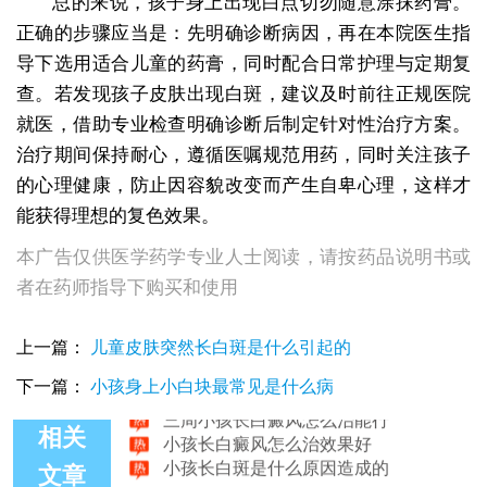
总的来说，孩子身上出现白点切勿随意涂抹药膏。
正确的步骤应当是：先明确诊断病因，再在本院医生指
导下选用适合儿童的药膏，同时配合日常护理与定期复
查。若发现孩子皮肤出现白斑，建议及时前往正规医院
就医，借助专业检查明确诊断后制定针对性治疗方案。
治疗期间保持耐心，遵循医嘱规范用药，同时关注孩子
的心理健康，防止因容貌改变而产生自卑心理，这样才
能获得理想的复色效果。
本广告仅供医学药学专业人士阅读，请按药品说明书或
者在药师指导下购买和使用
小孩长白癜风能不能做308激光 照一次白斑花钱多吗
上一篇：
儿童皮肤突然长白斑是什么引起的
小孩长白癜风是什么原因引起的
小孩长白癜风治好的几率大吗
下一篇：
小孩身上小白块最常见是什么病
三周小孩长白癜风怎么治能行
小孩长白癜风怎么治效果好
相关
小孩长白斑是什么原因造成的
文章