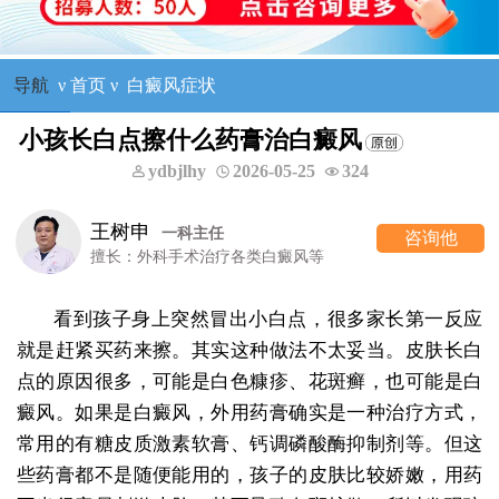
导航
ν
首页
ν
白癜风症状
小孩长白点擦什么药膏治白癜风
ydbjlhy
2026-05-25
324
王树申
一科主任
咨询他
擅长：外科手术治疗各类白癜风等
看到孩子身上突然冒出小白点，很多家长第一反应
就是赶紧买药来擦。其实这种做法不太妥当。皮肤长白
点的原因很多，可能是白色糠疹、花斑癣，也可能是白
癜风。如果是白癜风，外用药膏确实是一种治疗方式，
常用的有糖皮质激素软膏、钙调磷酸酶抑制剂等。但这
些药膏都不是随便能用的，孩子的皮肤比较娇嫩，用药