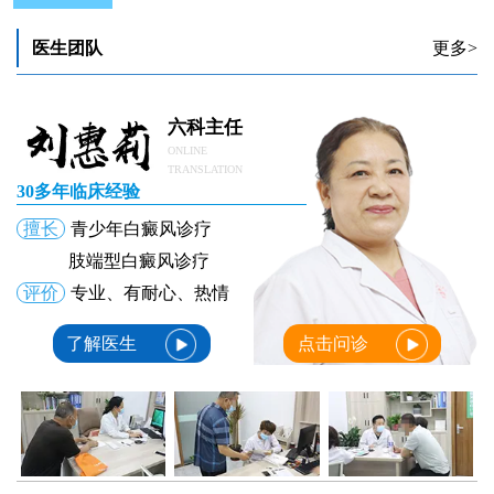
医生团队
更多>
六科主任
ONLINE
TRANSLATION
30多年临床经验
擅长
青少年白癜风诊疗
肢端型白癜风诊疗
评价
专业、有耐心、热情
了解医生
点击问诊