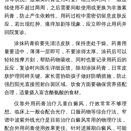
续使用不超过两周，之后需要间歇使用或更换为非激素
药膏，防止产生依赖性。用药过程中需密切留意皮肤反
应，若出现红肿、瘙痒加剧等现象，应立即停止用药并
回院复诊。
涂抹药膏前要先清洁皮肤，保持患处干燥。药膏用
量要适中，薄薄一层即可，不要涂得太厚。涂药后可以
轻轻按摩片刻，帮助药物吸收。同时也要记录用药后的
反应，复诊时向医生详细反馈。除却涂抹药膏，日常皮
肤护理同样关键。家长需协助孩子做好防晒措施，防止
强烈阳光直接照射白斑区域。饮食方面要确保营养搭配
合理，适量摄入富含酪氨酸的食材。
仅靠外用药膏治疗儿童白癜风，疗效常常不够理
想。临床上一般会配合光疗、口服药物等综合疗法。窄
谱中波紫外线光疗是目前治疗白癜风常用的物理疗法，
配合外用药膏使用效果更佳。针对进展期白癜风，可能