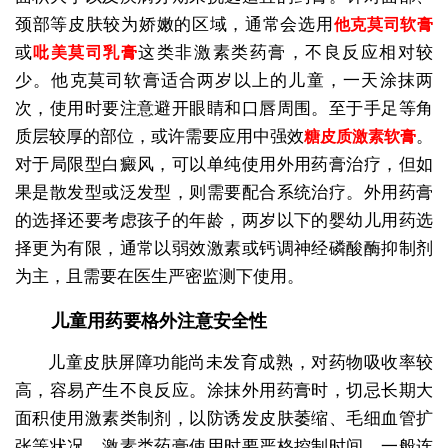
颈部等皮肤较为娇嫩的区域，通常会选用
他克莫司软膏
或
这类非激素类药膏，不良反应相对较
吡美莫司乳膏
少。他克莫司软膏适合两岁以上的儿童，一天涂抹两
次，使用时要注意避开眼睛和口唇周围。至于手足等角
质层较厚的部位，或许需要应用中强效
。
糖皮质激素软膏
对于局限型白癜风，可以单纯使用外用药膏治疗，但如
果是散发型或泛发型，则需要配合系统治疗。外用药膏
的选择还要考虑孩子的年龄，两岁以下的婴幼儿用药选
择更为有限，通常以弱效激素或钙调神经磷酸酶抑制剂
为主，且需要在医生严密监测下使用。
儿童用药要格外注意安全性
儿童皮肤屏障功能尚未发育成熟，对药物吸收率较
高，容易产生不良反应。涂抹外用药膏时，切忌长期大
面积使用激素类制剂，以防诱发皮肤萎缩、毛细血管扩
张等状况。激素类药膏使用时要严格控制时间，一般连