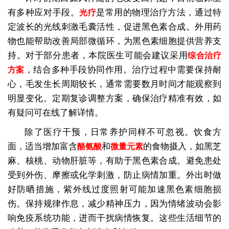
有多种应对手段。
是常用的物理治疗方法，通过特
光疗
定波长的光线刺激毛囊活性，促进黑色素合成。外用药
物也能帮助改善局部微循环，为黑色素细胞提供营养支
持。对于部分患者，本院医生可能会建议采用
综合治疗
，结合多种手段协同作用。治疗过程中需要保持耐
方案
心，毛发生长周期较长，通常需要数月时间才能观察到
明显变化。定期复诊调整方案，确保治疗精准有效，如
有疑问可在线了解详情。
除了医疗干预，日常养护同样不可忽视。饮食方
面，适当增加富含
和
的食物摄入，如黑芝
酪氨酸
微量元素
麻、核桃、动物肝脏等，有助于黑色素合成。避免患处
受到外伤、摩擦或化学刺激，防止病情加重。外出时做
好防晒措施，紫外线过度照射可能加速黑色素细胞损
伤。保持规律作息，减少精神压力，因为情绪波动会影
响免疫系统功能，进而干扰病情恢复。这些生活细节的