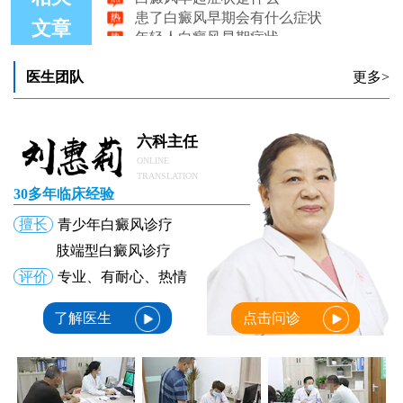
患了白癜风早期会有什么症状
年轻人白癜风早期症状
文章
嘴角周围白癜风早期图片
白癜风早期症状引见
医生团队
更多>
男性白癜风早期能治疗吗
六科主任
ONLINE
TRANSLATION
30多年临床经验
擅长
青少年白癜风诊疗
肢端型白癜风诊疗
评价
专业、有耐心、热情
了解医生
点击问诊