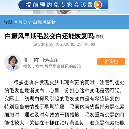
导航
ν
首页
ν
白癜风症状
白癜风早期毛发变白还能恢复吗
ydbjlhy
2026-05-25
309
王树申
科主任
一
咨询她
/颜面型白癜风的诊治
擅长：外科
很多患者在发现皮肤出现白斑的同时，注意到患处
的毛发也逐渐变白，心里十分担心这种变化是否可逆。
实际上，初期白癜风引起的毛发变白是有希望恢复的，
特别是当病情处于早期阶段，毛囊内尚残留部分黑色素
细胞时，通过及时有效的干预措施，毛发重新变黑的可
能性较大。关键在于抓住治疗黄金期，避免黑色素细胞