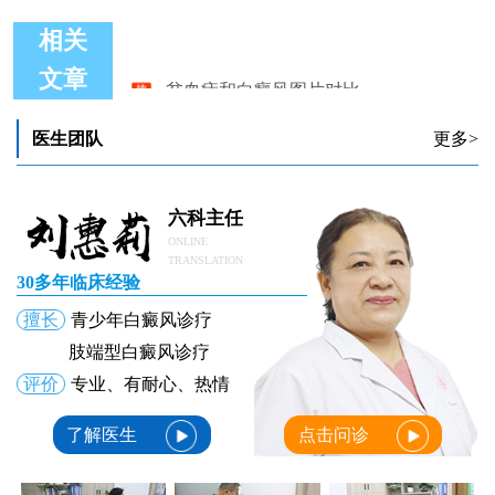
相关
贫血痣和白癜风图片对比
文章
贫血痣和白癜风有什么不一样图片对比
贫血痣和白癜风图片对比
医生团队
更多>
贫血痣和初期白癜风症状有何不同
贫血痣和白癜风图片对比
贫血痣和白癜风的图片
六科主任
ONLINE
TRANSLATION
30多年临床经验
擅长
青少年白癜风诊疗
肢端型白癜风诊疗
评价
专业、有耐心、热情
了解医生
点击问诊