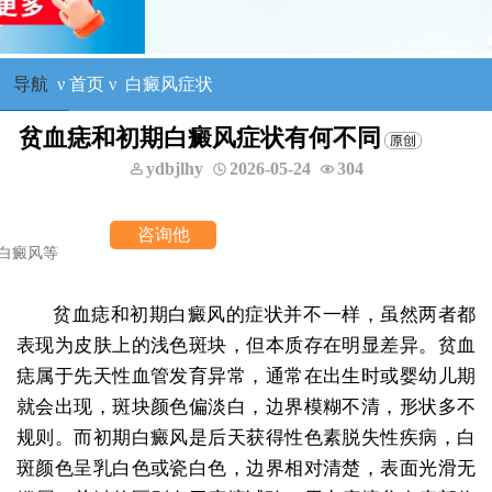
导航
ν
首页
ν
白癜风症状
贫血痣和初期白癜风症状有何不同
ydbjlhy
2026-05-24
304
询他
贫血痣和初期白癜风的症状并不一样，虽然两者都
表现为皮肤上的浅色斑块，但本质存在明显差异。贫血
痣属于先天性血管发育异常，通常在出生时或婴幼儿期
就会出现，斑块颜色偏淡白，边界模糊不清，形状多不
规则。而初期白癜风是后天获得性色素脱失性疾病，白
斑颜色呈乳白色或瓷白色，边界相对清楚，表面光滑无