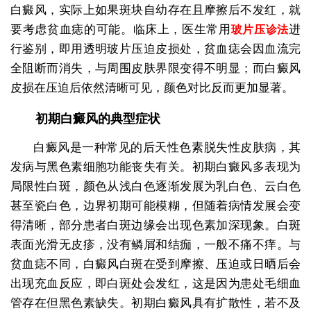
白癜风，实际上如果斑块自幼存在且摩擦后不发红，就
要考虑贫血痣的可能。临床上，医生常用
进
玻片压诊法
行鉴别，即用透明玻片压迫皮损处，贫血痣会因血流完
全阻断而消失，与周围皮肤界限变得不明显；而白癜风
皮损在压迫后依然清晰可见，颜色对比反而更加显著。
初期白癜风的典型症状
白癜风是一种常见的后天性色素脱失性皮肤病，其
发病与黑色素细胞功能丧失有关。初期白癜风多表现为
局限性白斑，颜色从浅白色逐渐发展为乳白色、云白色
甚至瓷白色，边界初期可能模糊，但随着病情发展会变
得清晰，部分患者白斑边缘会出现色素加深现象。白斑
表面光滑无皮疹，没有鳞屑和结痂，一般不痛不痒。与
贫血痣不同，白癜风白斑在受到摩擦、压迫或日晒后会
出现充血反应，即白斑处会发红，这是因为患处毛细血
管存在但黑色素缺失。初期白癜风具有扩散性，若不及