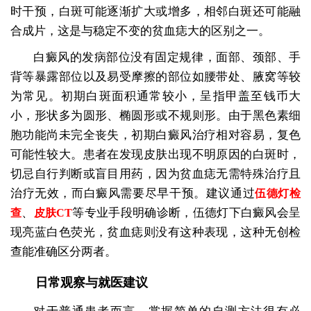
时干预，白斑可能逐渐扩大或增多，相邻白斑还可能融
合成片，这是与稳定不变的贫血痣大的区别之一。
白癜风的发病部位没有固定规律，面部、颈部、手
背等暴露部位以及易受摩擦的部位如腰带处、腋窝等较
为常见。初期白斑面积通常较小，呈指甲盖至钱币大
小，形状多为圆形、椭圆形或不规则形。由于黑色素细
胞功能尚未完全丧失，初期白癜风治疗相对容易，复色
可能性较大。患者在发现皮肤出现不明原因的白斑时，
切忌自行判断或盲目用药，因为贫血痣无需特殊治疗且
治疗无效，而白癜风需要尽早干预。建议通过
伍德灯检
、
等专业手段明确诊断，伍德灯下白癜风会呈
查
皮肤CT
现亮蓝白色荧光，贫血痣则没有这种表现，这种无创检
查能准确区分两者。
日常观察与就医建议