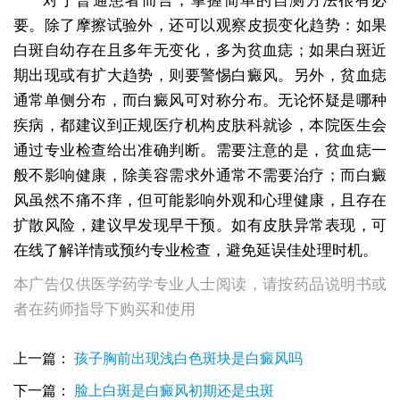
对于普通患者而言，掌握简单的自测方法很有必
要。除了摩擦试验外，还可以观察皮损变化趋势：如果
白斑自幼存在且多年无变化，多为贫血痣；如果白斑近
期出现或有扩大趋势，则要警惕白癜风。另外，贫血痣
通常单侧分布，而白癜风可对称分布。无论怀疑是哪种
疾病，都建议到正规医疗机构皮肤科就诊，本院医生会
通过专业检查给出准确判断。需要注意的是，贫血痣一
般不影响健康，除美容需求外通常不需要治疗；而白癜
风虽然不痛不痒，但可能影响外观和心理健康，且存在
扩散风险，建议早发现早干预。如有皮肤异常表现，可
在线了解详情或预约专业检查，避免延误佳处理时机。
本广告仅供医学药学专业人士阅读，请按药品说明书或
者在药师指导下购买和使用
上一篇：
孩子胸前出现浅白色斑块是白癜风吗
下一篇：
脸上白斑是白癜风初期还是虫斑