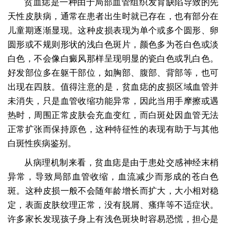
贫血痣是一种由于局部血管组织发育缺陷导致的先
天性皮肤病，通常在患者出生时就已存在，也有部分在
儿童期逐渐显现。这种皮损表现为单个或多个圆形、卵
圆形或不规则形状的浅白色斑片，颜色多为苍白色或淡
白色，不会像白癜风那样呈现明显的瓷白色或乳白色。
好发部位多在躯干部位，如胸部、腹部、背部等，也可
出现在四肢。值得注意的是，贫血痣的皮损区域血管并
未消失，只是血管收缩功能异常，因此当用手摩擦或遇
热时，周围正常皮肤会充血变红，而白斑处因血管无法
正常扩张而保持原色，这种特征性的表现有助于与其他
白斑性疾病鉴别。
从病理机制来看，贫血痣是由于患处交感神经末梢
异常，导致局部血管收缩，血流减少而形成的苍白色
斑。这种皮损一般不会随年龄增长而扩大，大小相对稳
定，表面皮肤纹理正常，没有脱屑、瘙痒等不适症状。
许多家长发现孩子身上有浅色斑块时容易恐慌，担心是