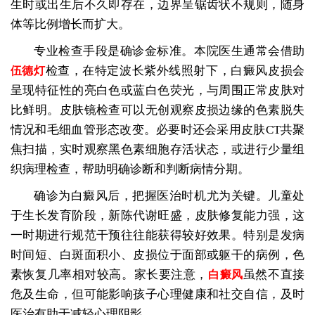
生时或出生后不久即存在，边界呈锯齿状不规则，随身
体等比例增长而扩大。
专业检查手段是确诊金标准。本院医生通常会借助
检查，在特定波长紫外线照射下，白癜风皮损会
伍德灯
呈现特征性的亮白色或蓝白色荧光，与周围正常皮肤对
比鲜明。皮肤镜检查可以无创观察皮损边缘的色素脱失
情况和毛细血管形态改变。必要时还会采用皮肤CT共聚
焦扫描，实时观察黑色素细胞存活状态，或进行少量组
织病理检查，帮助明确诊断和判断病情分期。
确诊为白癜风后，把握医治时机尤为关键。儿童处
于生长发育阶段，新陈代谢旺盛，皮肤修复能力强，这
一时期进行规范干预往往能获得较好效果。特别是发病
时间短、白斑面积小、皮损位于面部或躯干的病例，色
素恢复几率相对较高。家长要注意，
虽然不直接
白癜风
危及生命，但可能影响孩子心理健康和社交自信，及时
医治有助于减轻心理阴影。