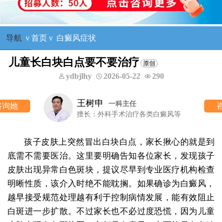
导航
ν
首页
ν
白癜风症状
儿童长白块白点要不要治疗
ydbjlhy
2026-05-22
290
王树申
一科主任
咨询他
擅长：外科手术治疗各类白癜风等
孩子皮肤上突然冒出白块白点，家长揪心的就是到
底需不需要医治。这里要明确告知各位家长，发现孩子
皮肤出现异常白色斑块，提议尽早到专业医疗机构检查
明晰性质，该介入时绝不能耽搁。如果确诊为白癜风，
越早接受规范处理越有利于控制病情发展，能有效阻止
白斑进一步扩散。不过家长也不必过度恐慌，因为儿童