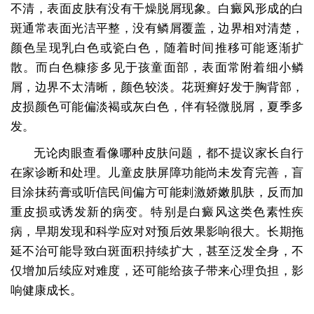
不清，表面皮肤有没有干燥脱屑现象。白癜风形成的白
斑通常表面光洁平整，没有鳞屑覆盖，边界相对清楚，
颜色呈现乳白色或瓷白色，随着时间推移可能逐渐扩
散。而白色糠疹多见于孩童面部，表面常附着细小鳞
屑，边界不太清晰，颜色较淡。花斑癣好发于胸背部，
皮损颜色可能偏淡褐或灰白色，伴有轻微脱屑，夏季多
发。
无论肉眼查看像哪种皮肤问题，都不提议家长自行
在家诊断和处理。儿童皮肤屏障功能尚未发育完善，盲
目涂抹药膏或听信民间偏方可能刺激娇嫩肌肤，反而加
重皮损或诱发新的病变。特别是白癜风这类色素性疾
病，早期发现和科学应对对预后效果影响很大。长期拖
延不治可能导致白斑面积持续扩大，甚至泛发全身，不
仅增加后续应对难度，还可能给孩子带来心理负担，影
响健康成长。