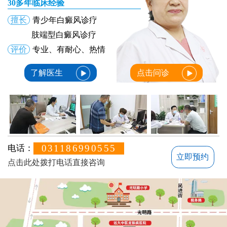
30多年临床经验
擅长
青少年白癜风诊疗
肢端型白癜风诊疗
评价
专业、有耐心、热情
了解医生
点击问诊
031186990555
电话：
立即预约
点击此处拨打电话直接咨询