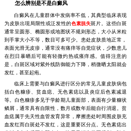
怎么辨别是不是白癜风
白癜风在儿童群体中发病率不低，其典型临床表现
为皮肤出现局限性或泛发性的
斑片。这些白斑
色素脱失
通常呈圆形、椭圆形或地图状不规则形态，大小从米粒
到手掌大小不等，数目可多可少。患处皮肤质地正常，
表面光滑无皮疹，通常没有痛痒等自觉症状，少数患儿
在烈日暴晒后可能有轻微灼热或瘙痒感。值得注意的
是，白斑区域对紫外线防御能力下降，稍微晒太阳就会
发红，甚至起疱。
临床上需要与白癜风进行区分的常见儿童皮肤病包
括白色糠疹、贫血痣、无色素痣以及炎症后色素减退
等。白色糠疹多见于学龄期儿童面部，表面有少量糠状
鳞屑，通常具有自限性，数月或数年后能自行消退。贫
血痣属于先天性血管发育异常，摩擦患处时周围皮肤充
血发红而白斑处不发红，这是重要区分点。无色素痣出