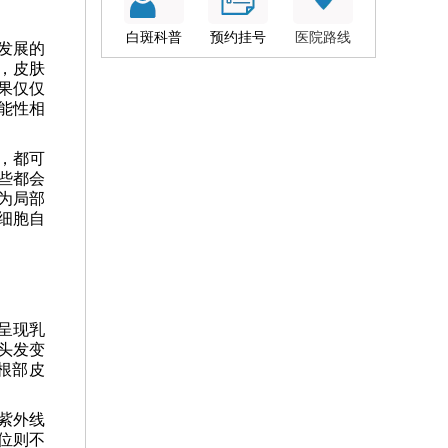
白斑科普
预约挂号
医院路线
发展的
，皮肤
果仅仅
能性相
，都可
些都会
为局部
细胞自
呈现乳
头发变
根部皮
。
紫外线
位则不