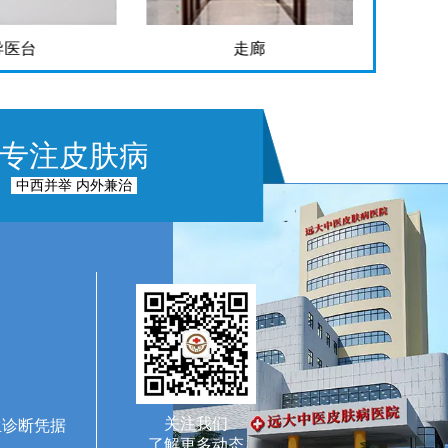
走廊
手术室
专注皮肤病
中西并举 内外兼治
关注我们
生诊断凭据
了解更多动态