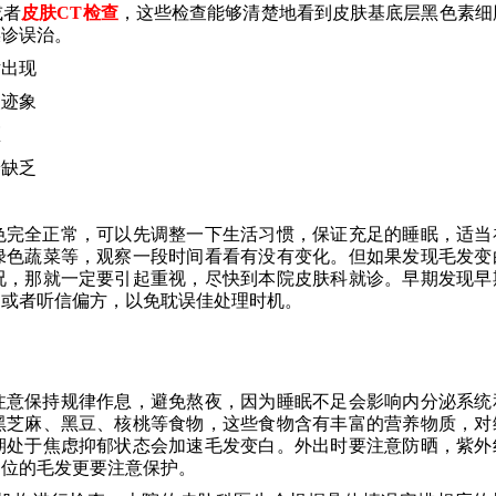
或者
皮肤CT检查
，这些检查能够清楚地看到皮肤基底层黑色素细
误诊误治。
片出现
失迹象
医
养缺乏
色完全正常，可以先调整一下生活习惯，保证充足的睡眠，适当
绿色蔬菜等，观察一段时间看看有没有变化。但如果发现毛发变
况，那就一定要引起重视，尽快到本院皮肤科就诊。早期发现早
物或者听信偏方，以免耽误佳处理时机。
注意保持规律作息，避免熬夜，因为睡眠不足会影响内分泌系统
黑芝麻、黑豆、核桃等食物，这些食物含有丰富的营养物质，对
期处于焦虑抑郁状态会加速毛发变白。外出时要注意防晒，紫外
部位的毛发更要注意保护。