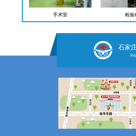
检验科
药
石家
Shij