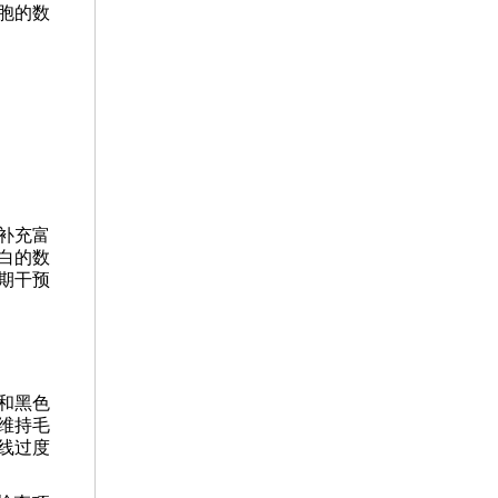
胞的数
补充富
白的数
期干预
和黑色
维持毛
线过度