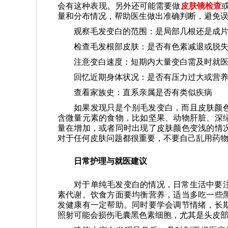
会有这种表现。另外还可能需要做
皮肤镜检查
量和分布情况，帮助医生做出准确判断，避免
观察毛发变白的范围：是局部几根还是成
检查毛发根部皮肤：是否有色素减退或脱
注意变白速度：短期内大量变白需及时就
回忆近期身体状况：是否有压力过大或营
查看家族史：直系亲属是否有类似疾病
如果发现只是个别毛发变白，而且皮肤颜
含微量元素的食物，比如坚果、动物肝脏、深
量在增加，或者同时出现了皮肤颜色变浅的情
对于任何皮肤问题都很重要，不要自己乱用药
日常护理与就医建议
对于单纯毛发变白的情况，日常生活中要
素代谢。饮食方面要均衡营养，适当多吃一些
发健康有一定帮助。同时要学会调节情绪，长
照射可能会损伤毛囊黑色素细胞，尤其是头皮