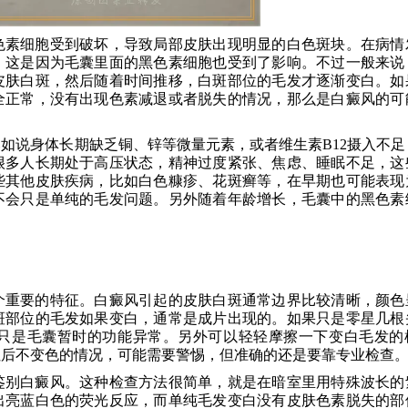
色素细胞受到破坏，导致局部皮肤出现明显的白色斑块。在病情
，这是因为毛囊里面的黑色素细胞也受到了影响。不过一般来说
皮肤白斑，然后随着时间推移，白斑部位的毛发才逐渐变白。如
全正常，没有出现色素减退或者脱失的情况，那么是白癜风的可
如说身体长期缺乏铜、锌等微量元素，或者维生素B12摄入不足
很多人长期处于高压状态，精神过度紧张、焦虑、睡眠不足，这
些其他皮肤疾病，比如白色糠疹、花斑癣等，在早期也可能表现
不会只是单纯的毛发问题。另外随着年龄增长，毛囊中的黑色素
。
个重要的特征。白癜风引起的皮肤白斑通常边界比较清晰，颜色
斑部位的毛发如果变白，通常是成片出现的。如果只是零星几根
只是毛囊暂时的功能异常。另外可以轻轻摩擦一下变白毛发的
红后不变色的情况，可能需要警惕，但准确的还是要靠专业检查
鉴别白癜风。这种检查方法很简单，就是在暗室里用特殊波长的
出亮蓝白色的荧光反应，而单纯毛发变白没有皮肤色素脱失的部