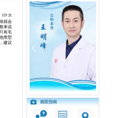
329 次
候就会
般来说
只有毛
他类型
，建议
就医指南