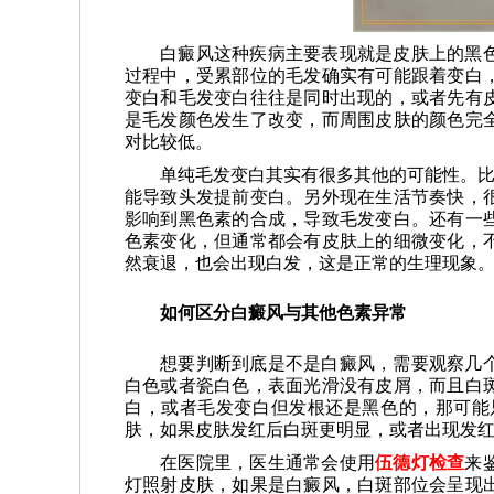
白癜风这种疾病主要表现就是皮肤上的黑
过程中，受累部位的毛发确实有可能跟着变白
变白和毛发变白往往是同时出现的，或者先有
是毛发颜色发生了改变，而周围皮肤的颜色完
对比较低。
单纯毛发变白其实有很多其他的可能性。比
能导致头发提前变白。另外现在生活节奏快，
影响到黑色素的合成，导致毛发变白。还有一
色素变化，但通常都会有皮肤上的细微变化，
然衰退，也会出现白发，这是正常的生理现象
如何区分白癜风与其他色素异常
想要判断到底是不是白癜风，需要观察几
白色或者瓷白色，表面光滑没有皮屑，而且白
白，或者毛发变白但发根还是黑色的，那可能
肤，如果皮肤发红后白斑更明显，或者出现发
在医院里，医生通常会使用
伍德灯检查
来
灯照射皮肤，如果是白癜风，白斑部位会呈现