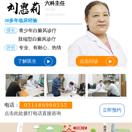
六科主任
ONLINE
TRANSLATION
30多年临床经验
擅长
青少年白癜风诊疗
肢端型白癜风诊疗
评价
专业、有耐心、热情
了解医生
点击问诊
031186990555
电话：
立即预约
点击此处拨打电话直接咨询