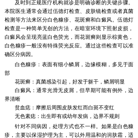
及时到正规医疗机构就诊是明确诊断的关键步骤。
本院医生通常会通过伍德灯检查、皮肤镜检查或者真菌
检测等方法来区分白色糠疹、花斑癣和白癜风。伍德灯
检查是一种简单无创的方法，在暗室环境下照射皮损，
白癜风会呈现亮蓝白色荧光，而花斑癣则显示棕黄色，
白色糠疹一般没有特殊荧光反应。通过这些检查可以准
确区分病因。
白色糠疹：表面有细小鳞屑，边缘模糊，多见于面
部
花斑癣：真菌感染引起，好发于躯干，鳞屑明显
白癜风：通常光滑无皮屑，但早期可能有例外，边
界清晰
贫血痣：摩擦后周围皮肤发红而白斑不变红
无色素痣：出生即有或幼年发病，边界不规则
针对不同病因，处理方式也不一样。如果是白色糠
疹，主要以保湿护理为主，可以外用温和的润肤霜，适