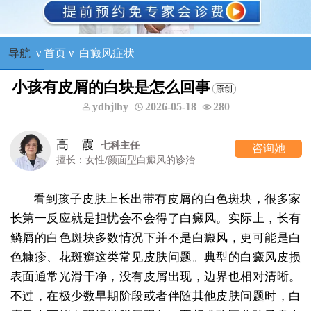
导航
ν
首页
ν
白癜风症状
小孩有皮屑的白块是怎么回事
ydbjlhy
2026-05-18
280
高 霞
七科主任
咨询她
擅长：女性/颜面型白癜风的诊治
看到孩子皮肤上长出带有皮屑的白色斑块，很多家
长第一反应就是担忧会不会得了白癜风。实际上，长有
鳞屑的白色斑块多数情况下并不是白癜风，更可能是白
色糠疹、花斑癣这类常见皮肤问题。典型的白癜风皮损
表面通常光滑干净，没有皮屑出现，边界也相对清晰。
不过，在极少数早期阶段或者伴随其他皮肤问题时，白