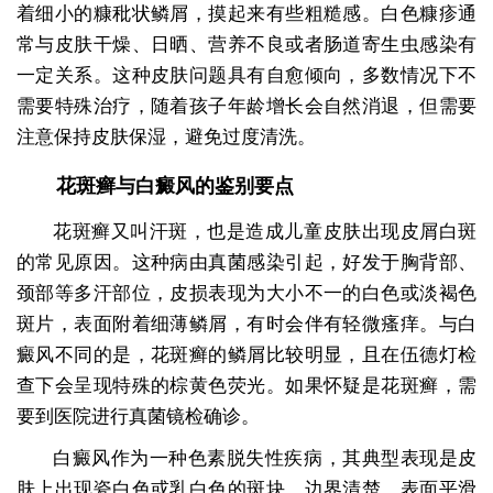
着细小的糠秕状鳞屑，摸起来有些粗糙感。白色糠疹通
常与皮肤干燥、日晒、营养不良或者肠道寄生虫感染有
一定关系。这种皮肤问题具有自愈倾向，多数情况下不
需要特殊治疗，随着孩子年龄增长会自然消退，但需要
注意保持皮肤保湿，避免过度清洗。
花斑癣与白癜风的鉴别要点
花斑癣又叫汗斑，也是造成儿童皮肤出现皮屑白斑
的常见原因。这种病由真菌感染引起，好发于胸背部、
颈部等多汗部位，皮损表现为大小不一的白色或淡褐色
斑片，表面附着细薄鳞屑，有时会伴有轻微瘙痒。与白
癜风不同的是，花斑癣的鳞屑比较明显，且在伍德灯检
查下会呈现特殊的棕黄色荧光。如果怀疑是花斑癣，需
要到医院进行真菌镜检确诊。
白癜风作为一种色素脱失性疾病，其典型表现是皮
肤上出现瓷白色或乳白色的斑块，边界清楚，表面平滑