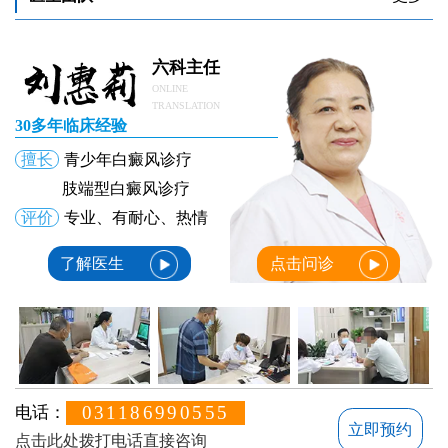
六科主任
ONLINE
TRANSLATION
30多年临床经验
擅长
青少年白癜风诊疗
肢端型白癜风诊疗
评价
专业、有耐心、热情
了解医生
点击问诊
031186990555
电话：
立即预约
点击此处拨打电话直接咨询