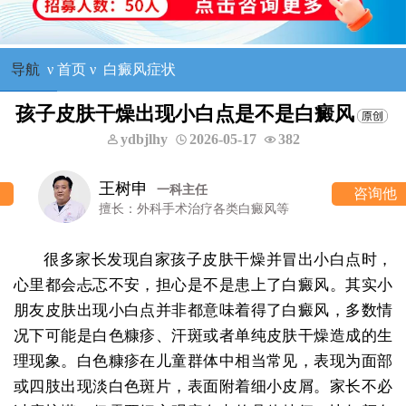
导航
ν
首页
ν
白癜风症状
孩子皮肤干燥出现小白点是不是白癜风
ydbjlhy
2026-05-17
382
王树申
一科主任
咨询他
擅长：外科手术治疗各类白癜风等
很多家长发现自家孩子皮肤干燥并冒出小白点时，
心里都会忐忑不安，担心是不是患上了白癜风。其实小
朋友皮肤出现小白点并非都意味着得了白癜风，多数情
况下可能是白色糠疹、汗斑或者单纯皮肤干燥造成的生
理现象。白色糠疹在儿童群体中相当常见，表现为面部
或四肢出现淡白色斑片，表面附着细小皮屑。家长不必