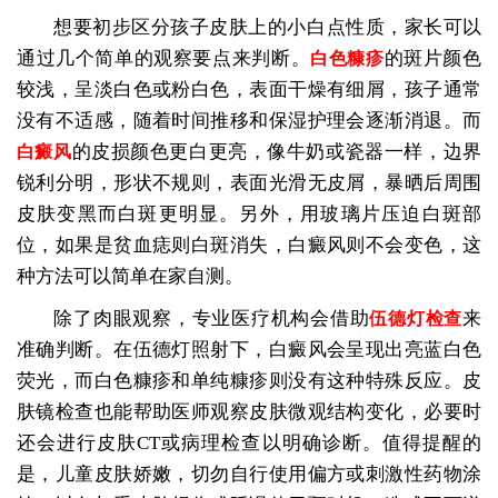
想要初步区分孩子皮肤上的小白点性质，家长可以
通过几个简单的观察要点来判断。
的斑片颜色
白色糠疹
较浅，呈淡白色或粉白色，表面干燥有细屑，孩子通常
没有不适感，随着时间推移和保湿护理会逐渐消退。而
的皮损颜色更白更亮，像牛奶或瓷器一样，边界
白癜风
锐利分明，形状不规则，表面光滑无皮屑，暴晒后周围
皮肤变黑而白斑更明显。另外，用玻璃片压迫白斑部
位，如果是贫血痣则白斑消失，白癜风则不会变色，这
种方法可以简单在家自测。
除了肉眼观察，专业医疗机构会借助
来
伍德灯检查
准确判断。在伍德灯照射下，白癜风会呈现出亮蓝白色
荧光，而白色糠疹和单纯糠疹则没有这种特殊反应。皮
肤镜检查也能帮助医师观察皮肤微观结构变化，必要时
还会进行皮肤CT或病理检查以明确诊断。值得提醒的
是，儿童皮肤娇嫩，切勿自行使用偏方或刺激性药物涂