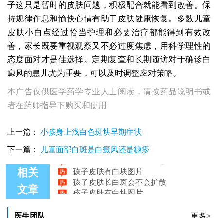
子这只是暂时的皮肤问题，积极配合就能看到改善。保
持规律作息和愉快心情有助于皮肤健康恢复。多数儿童
皮肤小白点经过恰当护理和必要治疗都能得到有效改
善，家长既要重视观察又不必过度焦虑，用科学理性的
态度面对才是佳选择。定期复查和长期随访对于确诊白
癜风的患儿尤为重要，可以及时调整应对策略。
本广告仅供医学药学专业人士阅读，请按药品说明书或
者在药师指导下购买和使用
上一篇：
小孩身上浅白色斑块早期症状
三岁孩子皮肤上出现白点点怎么办
下一篇：
儿童面部白斑是白癜风还是糠疹
五岁孩子皮肤出现了白斑怎么办
孩子皮肤有白块图片
相关
孩子皮肤长白斑会不会扩散
孩子皮肤有白块图片
文章
孩子皮肤上有白点是白癜风吗
医生团队
更多>