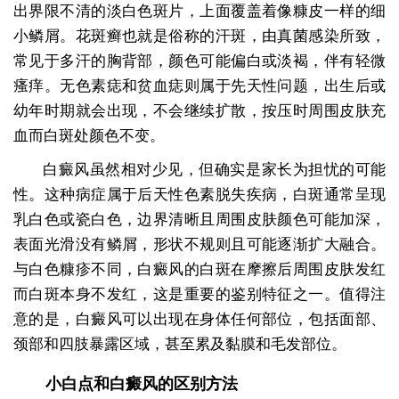
出界限不清的淡白色斑片，上面覆盖着像糠皮一样的细
小鳞屑。花斑癣也就是俗称的汗斑，由真菌感染所致，
常见于多汗的胸背部，颜色可能偏白或淡褐，伴有轻微
瘙痒。无色素痣和贫血痣则属于先天性问题，出生后或
幼年时期就会出现，不会继续扩散，按压时周围皮肤充
血而白斑处颜色不变。
白癜风虽然相对少见，但确实是家长为担忧的可能
性。这种病症属于后天性色素脱失疾病，白斑通常呈现
乳白色或瓷白色，边界清晰且周围皮肤颜色可能加深，
表面光滑没有鳞屑，形状不规则且可能逐渐扩大融合。
与白色糠疹不同，白癜风的白斑在摩擦后周围皮肤发红
而白斑本身不发红，这是重要的鉴别特征之一。值得注
意的是，白癜风可以出现在身体任何部位，包括面部、
颈部和四肢暴露区域，甚至累及黏膜和毛发部位。
小白点和白癜风的区别方法