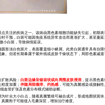
重点关注的疾病之一。该病由黑色素细胞功能缺失引起，初期表
及时干预，白斑可能因免疫系统异常攻击而逐渐扩大，甚至蔓延
视微小白斑，导致病情延误。
椭圆形淡白色斑片，表面覆盖细小鳞屑。此类白斑通常具有自限
现象。但若长期暴露于紫外线或皮肤干燥状态下，局部色素减退
性扩散风险：
白斑边缘呈锯齿状或向周围皮肤浸润
，提示黑色素
失程度加重；
伴随局部瘙痒、灼热感
，可能为真菌感染或接触性
毛细血管扩张及色素分布模式辅助诊断。
期为针尖大小白点，随着真菌繁殖可融合成片，形成地图状斑块
疗，真菌孢子可能侵入毛囊深层，增加治疗难度。