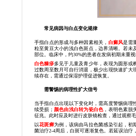
常见病因与白点变化规律
手指白点的形成与多种因素相关，
白癜风
是需
粒至黄豆大小的浅白色斑点，边界清晰。若未
部位。临床中，约30%的患者在发病初期未重
白色糠疹
多见于儿童及青少年，表现为圆形或
过数周至数月可自行消退，极少出现快速扩大
续存在，需通过保湿护理促进恢复。
需警惕的病理性扩大信号
当手指白点出现以下变化时，需高度警惕病理
续受损；
颜色由浅白转为瓷白色
，表明色素脱
征兆。此时应及时进行皮肤镜检查，通过观察
以
花斑癣
为例，该病由马拉色菌感染引起，初
菌治疗2-4周后，白斑可逐渐复色。若延误治