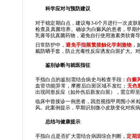
科学应对与预防建议
对于稳定期白点，建议每3-6个月进行一次皮
检查及真菌培养。确诊为白癜风的患者，早期
乳膏等抗真菌药物，避免自行使用激素类软膏
日常防护中，
避免手指频繁接触化学刺激物
，
戴防晒手套，防止光毒性反应诱发白斑扩大。
鉴别诊断与就医指征
手指白点的鉴别需结合病史与检查手段：
白癜
血管功能异常，摩擦后白斑区域不发红；
无色
出现同形反应（如外伤后新发白斑），需立即
临床中曾接诊一例患者，因忽视指甲周围小米粒
风。此案例提示，早期识别微小皮肤变化对疾
总结与健康提示
手指白点是否扩大需结合病因综合判断，
定期