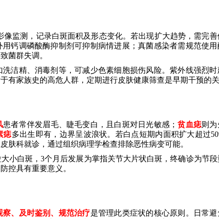
肤影像监测，记录白斑面积及形态变化。若出现扩大趋势，需完善
外用钙调磷酸酶抑制剂可抑制病情进展；真菌感染者需规范使用
导致菌群失调。
如洗洁精、消毒剂等，可减少色素细胞损伤风险。紫外线强烈时
对于有家族史的高危人群，定期进行皮肤健康筛查是早期干预的
风
患者常伴发眉毛、睫毛变白，且白斑对日光敏感；
贫血痣
则为
素痣
多出生即有，边界呈波浪状。若白点短期内面积扩大超过50
至皮肤科就诊，通过组织病理学检查排除恶性病变可能。
大小白斑，3个月后发展为掌指关节大片状白斑，终确诊为节段
病防控具有重要意义。
观察、及时鉴别、规范治疗
是管理此类症状的核心原则。日常避