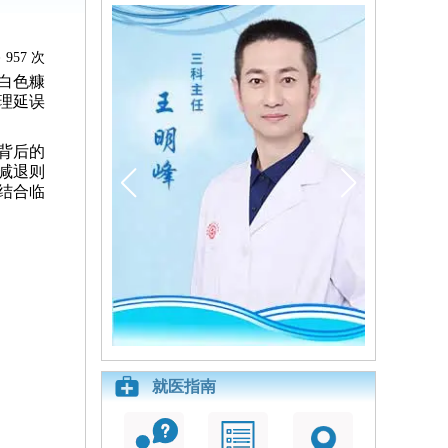
957 次
白色糠
理延误
背后的
减退则
结合临
就医指南