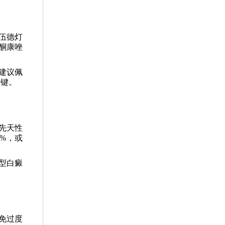
伍德灯
酮康唑
建议佩
关键。
先天性
%，或
型白癜
免过度