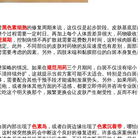
对
黑色素细胞
的修复周期来说，这仅仅是起步阶段。皮肤基底层
整个过程需要一定时日。再加上每个人体质差异很大，药物吸收
进展期
，控制病情不再扩散就需要花费数月时间，这时候肉眼看
稳定。此外，不同部位的皮肤对药物的反应速度也有差别，面部
时需要考虑的因素。另外，四肢末端和黏膜部位的白斑本身复色
整策略的情况。如果在
规范用药
三个月期间，白斑不仅没有缩小
不清持续外扩，这就提示当前方案可能不太适合。特别是当白斑
够，需要配合其他干预手段才能遏制发展势头。另外，如果用药
起疱，或者身体其他方面的不适感，都要立即停药并咨询专业医
天吃这个明天换那个，频繁更换会让皮肤产生耐受性，反而不利
白斑内部出现了
色素岛
，或者白斑边缘出现了
色素沉着带
，哪怕
。这时候突然换药会中断这个良好的修复进程。许多临床案例表