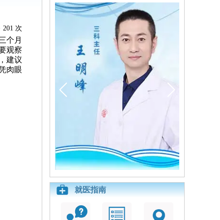
201 次
三个月
要观察
，建议
凭肉眼
就医指南