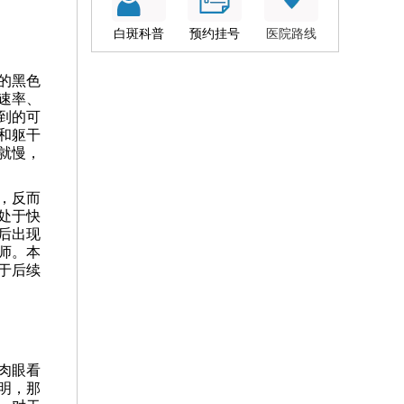
白斑科普
预约挂号
医院路线
的黑色
速率、
到的可
和躯干
就慢，
，反而
处于快
后出现
师。本
于后续
肉眼看
明，那