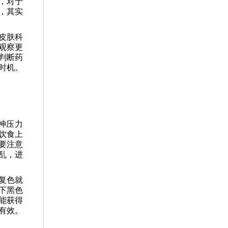
，对于
，其实
皮肤科
观察更
判断药
时机。
神压力
饮食上
要注意
乱，进
复色就
下黑色
能获得
有效。