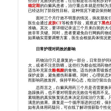
些治疗见效快的患者，往往都是在出现初步好
稳定期
的白癜风患者，治疗重点本就是控制为
已经达到了阶段性目标。这种情况下建议保持
面对三个月疗效不明显的情况，病友朋友
医生会通过
皮肤CT
等检查手段，观察皮下
黑色
准确。其次，要详细记录这三个月来白斑的大
效非常关键。同时，患者要避免自行网购药物
如果确实需要调整方案，医生会根据具体情况
日常护理对药效的影响
药物治疗只是康复的一部分，日常防护同
大，或者不注意防晒，这些行为都会抵消药物
适当补充富含
酪氨酸
的食物。适当的体育锻炼
保护皮肤，避免擦伤和暴晒。同时，心理状态
而影响药效发挥。保持平和心态，给治疗留出
总而言之，白癜风用药三个月是否需要换
急躁换药，也不要对明显的无效信号视而不见
素细胞的真实恢复状态来决定后续治疗方案。
满意的效果。康复是一个循序渐进的过程，保
如有具体用药疑问，可在线了解详情获取个性