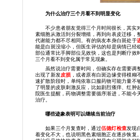
为什么治疗三个月看不到明显变化
不少患者朋友觉得三个月时间很长，其实
素细胞从激活到分裂增殖，再到向表皮迁移，
代谢能力都不尽相同。有的病友本身白斑处于
能是白斑没缩小，但医生评估的却是病情已经
部位通常比手脚部位见效快，这也是判断疗效
三个月看不到变化属于常见现象。
虽然说治疗需要时间，但确实存在需要调
出现了新发
皮损
，或者原有白斑边缘变得模糊
速扩散阶段时，单纯依靠口服药物可能力量不
了明显的皮肤刺激反应，比如剧烈瘙痒、红肿
院医生提醒，药物调整需要循序渐进，不能今
治疗。
哪些迹象表明可以继续当前治疗
如果三个月复查时，通过
伍德灯检查
发现
着变化不大，也说明黑色素细胞正在逐步恢复