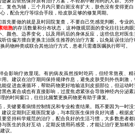
转迹象后依然保持原有治疗方案，不轻易中断用药的人群。另外
主、复色为辅，三个月内只要白斑没有扩大，肤色没有变得更白
耐心，配合光疗等综合手段，给皮肤足够的修复周期。
们首先要做的就是及时回院复查，不要自己凭感觉判断。专业的
素细胞
的存活数量和分布状态，这种微观层面的变化往往比肉眼
小、颜色、边界变化，以及用药后的身体反应，这些信息对医生
或听信偏方擅自更换主治医生推荐的治疗方案，以免延误佳治疗
更换药物种类或联合其他治疗方式，患者只需遵医嘱执行即可。
样会影响疗效显现。有的病友虽然按时吃药，但经常熬夜、精
作用。建议在治疗期间保持规律作息，避免皮肤受到外伤刺激，
也能促进血液循环，帮助药物更好地输送到皮损部位，但运动时
对黑色素合成也有直接影响，过度焦虑紧张会导致神经内分泌紊
合理的时间窗口，往往比频繁更换药物更有助于康复。
药，关键要看病情控制情况和专业检查结果。既不要因为一时没
。建议定期到正规医院复诊，与本院医生保持良好沟通，根据皮
只要坚持科学规范的治疗，配合良好的生活习惯，大多数患者都
持与医生的良好互动，定期反馈用药感受，才能让治疗更加精准
化建议。