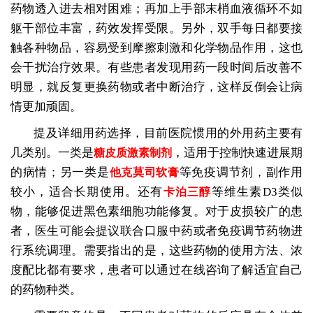
药物透入进去相对困难；再加上手部末梢血液循环不如
躯干部位丰富，药效发挥受限。另外，双手每日都要接
触各种物品，容易受到摩擦刺激和化学物品作用，这也
会干扰治疗效果。有些患者发现用药一段时间后改善不
明显，就反复更换药物或者中断治疗，这样反倒会让病
情更加顽固。
提及详细用药选择，目前医院惯用的外用药主要有
几类别。一类是
，适用于控制快速进展期
糖皮质激素制剂
的病情；另一类是
等免疫调节剂，副作用
他克莫司软膏
较小，适合长期使用。还有
等维生素D3类似
卡泊三醇
物，能够促进黑色素细胞功能修复。对于皮损较广的患
者，医生可能会提议联合口服中药或者免疫调节药物进
行系统调理。需要指出的是，这些药物的使用方法、浓
度配比都有要求，患者可以通过在线咨询了解适宜自己
的药物种类。