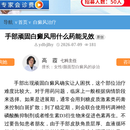
导航
ν
首页
ν
白癜风治疗
手部顽固白癜风用什么药能见效
ydbjlhy
2026-07-09
181
高 霞
七科主任
咨询她
擅长：女性/颜面型白癜风的诊治
手部出现顽固白癜风确实让人困扰，这个部位治疗
难度比较大。对于用药问题，临床上一般根据病情阶段
来选择。如果是进展期，通常会用到糖皮质激素类药膏
来控制白斑扩散；到了稳定期，则会联合使用钙调神经
磷酸酶抑制剂或者维生素D3衍生物来促进色素再生。不
过要告知患者朋友，由于手部皮肤角质层厚、血液循环