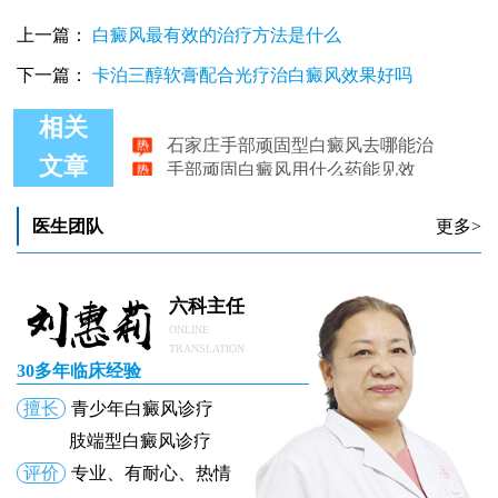
上一篇：
白癜风最有效的治疗方法是什么
下一篇：
卡泊三醇软膏配合光疗治白癜风效果好吗
石家庄手部顽固型白癜风去哪能治
相关
手部顽固白癜风用什么药能见效
文章
医生团队
更多>
六科主任
ONLINE
TRANSLATION
30多年临床经验
擅长
青少年白癜风诊疗
肢端型白癜风诊疗
评价
专业、有耐心、热情