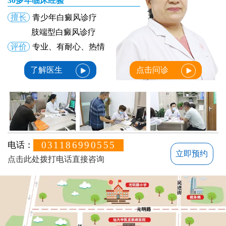
30多年临床经验
擅长
青少年白癜风诊疗
肢端型白癜风诊疗
评价
专业、有耐心、热情
了解医生
点击问诊
031186990555
电话：
立即预约
点击此处拨打电话直接咨询