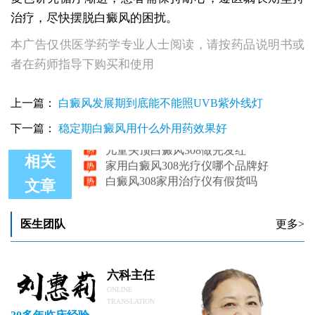
治疗，尽快摆脱白癜风的困扰。
本广告仅供医学药学专业人士阅读，请按药品说明书或
者在药师指导下购买和使用
白癜风308照光能一天一次吗
上一篇：
白癜风发展期到底能不能照UVB紫外线灯
白癜风308治疗仪一疗程多少钱
白癜风308光疗做多少次才会有效果
下一篇：
稳定期白癜风用什么外用药效果好
儿童头顶白癜风308做完发红
家用白癜风308光疗仪哪个品牌好
相关
白癜风308家用治疗仪有假货吗
文章
医生团队
更多>
六科主任
ONLINE
TRANSLATION