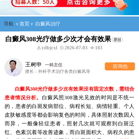
导航
ν
首页
ν
白癜风治疗
白癜风308光疗做多少次才会有效果
ydbjcxl
2026-07-03
183
王树申
一科主任
咨询他
擅长：外科手术治疗各类白癜风等
白癜风308光疗做多少次有效果没有固定次数，需结合
白癜风照308激光见效的时间是不统一
患者情况分析。
的，患者的白斑发病部位、病程长短、病情轻重、个人
皮肤敏感度等都会影响复色的时间，具体照射次数因人
而异，一般像轻症患者，照射几次就可观察到白斑泛
红、色素沉着等改善迹象，而白斑面积大、病程久的患