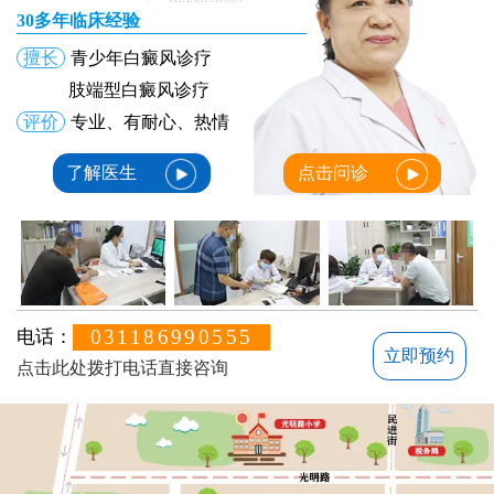
30多年临床经验
擅长
青少年白癜风诊疗
肢端型白癜风诊疗
评价
专业、有耐心、热情
了解医生
点击问诊
031186990555
电话：
立即预约
点击此处拨打电话直接咨询