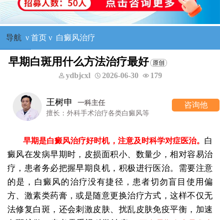
导航
ν
首页
ν
白癜风治疗
早期白斑用什么方法治疗最好
ydbjcxl
2026-06-30
179
王树申
一科主任
咨询他
擅长：外科手术治疗各类白癜风等
白
早期是白癜风治疗好时机，注意及时科学对症医治。
癜风在发病早期时，皮损面积小、数量少，相对容易治
疗，患者务必把握早期良机，积极进行医治。需要注意
的是，白癜风的治疗没有捷径，患者切勿盲目使用偏
方、激素类药膏，或是随意更换治疗方式，这样不仅无
法修复白斑，还会刺激皮肤、扰乱皮肤免疫平衡，加速