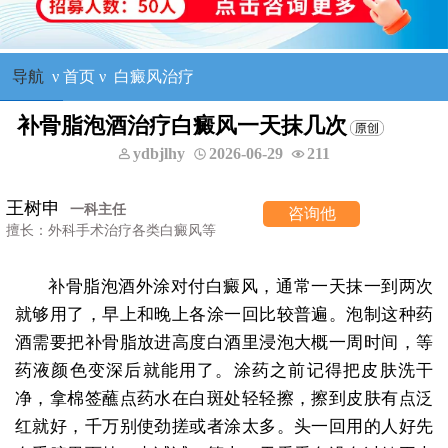
导航
ν
首页
ν
白癜风治疗
补骨脂泡酒治疗白癜风一天抹几次
ydbjlhy
2026-06-29
211
咨询他
补骨脂泡酒外涂对付白癜风，通常一天抹一到两次
就够用了，早上和晚上各涂一回比较普遍。泡制这种药
酒需要把补骨脂放进高度白酒里浸泡大概一周时间，等
药液颜色变深后就能用了。涂药之前记得把皮肤洗干
净，拿棉签蘸点药水在白斑处轻轻擦，擦到皮肤有点泛
红就好，千万别使劲搓或者涂太多。头一回用的人好先