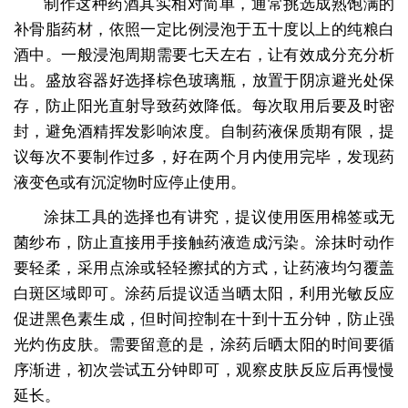
制作这种药酒其实相对简单，通常挑选成熟饱满的
补骨脂药材，依照一定比例浸泡于五十度以上的纯粮白
酒中。一般浸泡周期需要七天左右，让有效成分充分析
出。盛放容器好选择棕色玻璃瓶，放置于阴凉避光处保
存，防止阳光直射导致药效降低。每次取用后要及时密
封，避免酒精挥发影响浓度。自制药液保质期有限，提
议每次不要制作过多，好在两个月内使用完毕，发现药
液变色或有沉淀物时应停止使用。
涂抹工具的选择也有讲究，提议使用医用棉签或无
菌纱布，防止直接用手接触药液造成污染。涂抹时动作
要轻柔，采用点涂或轻轻擦拭的方式，让药液均匀覆盖
白斑区域即可。涂药后提议适当晒太阳，利用光敏反应
促进黑色素生成，但时间控制在十到十五分钟，防止强
光灼伤皮肤。需要留意的是，涂药后晒太阳的时间要循
序渐进，初次尝试五分钟即可，观察皮肤反应后再慢慢
延长。