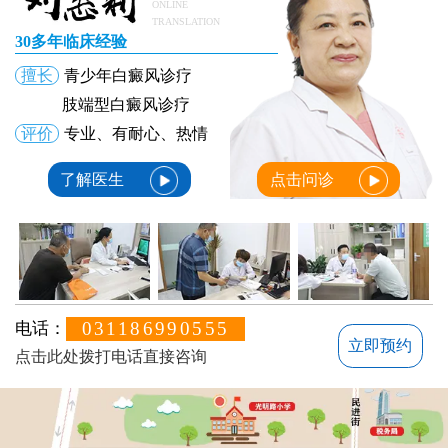
ONLINE
TRANSLATION
30多年临床经验
擅长
青少年白癜风诊疗
肢端型白癜风诊疗
评价
专业、有耐心、热情
了解医生
点击问诊
031186990555
电话：
立即预约
点击此处拨打电话直接咨询