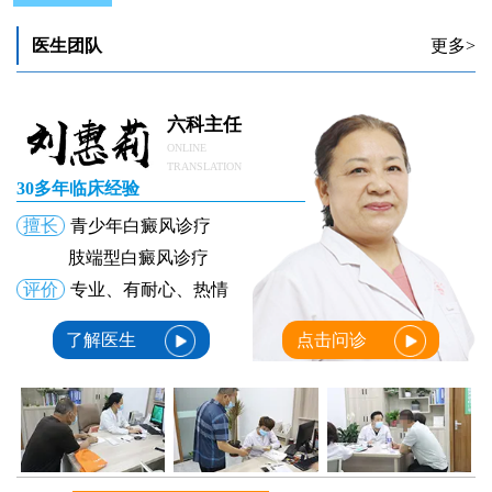
医生团队
更多>
六科主任
ONLINE
TRANSLATION
30多年临床经验
擅长
青少年白癜风诊疗
肢端型白癜风诊疗
评价
专业、有耐心、热情
了解医生
点击问诊