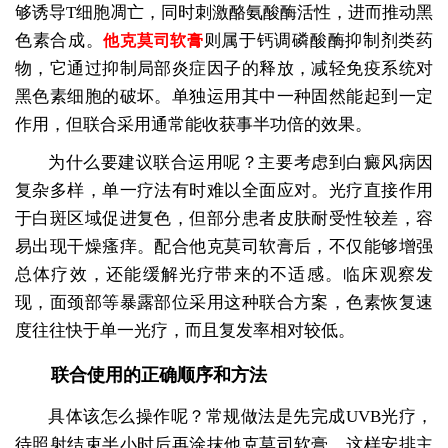
够诱导T细胞凋亡，同时刺激酪氨酸酶活性，进而推动黑
色素合成。
则属于钙调磷酸酶抑制剂类药
他克莫司软膏
物，它通过抑制局部炎症因子的释放，减轻免疫系统对
黑色素细胞的破坏。单独运用其中一种固然能起到一定
作用，但联合采用通常能收获事半功倍的效果。
为什么要建议联合运用呢？主要考虑到白癜风病因
复杂多样，单一疗法有时难以全面应对。光疗直接作用
于白斑区域促进复色，但部分患者皮肤耐受性较差，容
易出现干燥瘙痒。配合他克莫司软膏后，不仅能够增强
总体疗效，还能缓解光疗带来的不适感。临床观察发
现，面颈部等暴露部位采用这种联合方案，色素恢复速
度往往快于单一光疗，而且复发率相对较低。
联合使用的正确顺序和方法
具体该怎么操作呢？常规做法是先完成UVB光疗，
待照射结束半小时后再涂抹他克莫司软膏。这样安排主