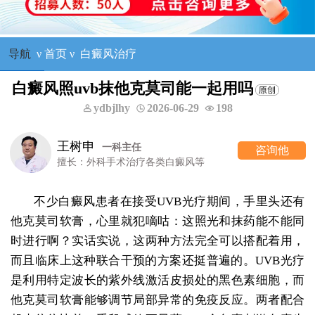
导航
ν
首页
ν
白癜风治疗
白癜风照uvb抹他克莫司能一起用吗
ydbjlhy
2026-06-29
198
王树申
一科主任
咨询他
擅长：外科手术治疗各类白癜风等
不少白癜风患者在接受UVB光疗期间，手里头还有
他克莫司软膏，心里就犯嘀咕：这照光和抹药能不能同
时进行啊？实话实说，这两种方法完全可以搭配着用，
而且临床上这种联合干预的方案还挺普遍的。UVB光疗
是利用特定波长的紫外线激活皮损处的黑色素细胞，而
他克莫司软膏能够调节局部异常的免疫反应。两者配合