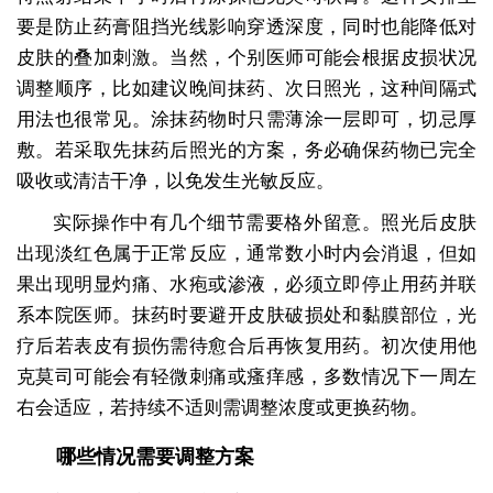
要是防止药膏阻挡光线影响穿透深度，同时也能降低对
皮肤的叠加刺激。当然，个别医师可能会根据皮损状况
调整顺序，比如建议晚间抹药、次日照光，这种间隔式
用法也很常见。涂抹药物时只需薄涂一层即可，切忌厚
敷。若采取先抹药后照光的方案，务必确保药物已完全
吸收或清洁干净，以免发生光敏反应。
实际操作中有几个细节需要格外留意。照光后皮肤
出现淡红色属于正常反应，通常数小时内会消退，但如
果出现明显灼痛、水疱或渗液，必须立即停止用药并联
系本院医师。抹药时要避开皮肤破损处和黏膜部位，光
疗后若表皮有损伤需待愈合后再恢复用药。初次使用他
克莫司可能会有轻微刺痛或瘙痒感，多数情况下一周左
右会适应，若持续不适则需调整浓度或更换药物。
哪些情况需要调整方案