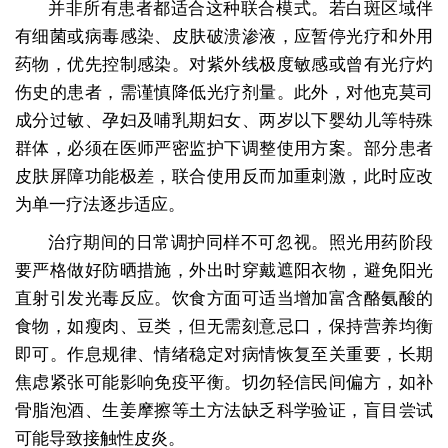
并非所有患者都适合这种联合模式。若白斑区域伴
有细菌或病毒感染、皮肤破溃渗液，应暂停光疗和外用
药物，优先控制感染。对紫外线极度敏感或曾有光疗灼
伤史的患者，需谨慎降低光疗剂量。此外，对他克莫司
成分过敏、孕妇及哺乳期妇女、两岁以下婴幼儿等特殊
群体，必须在医师严密监护下调整使用方案。部分患者
皮肤屏障功能极差，联合使用反而加重刺激，此时应改
为单一疗法逐步适应。
治疗期间的日常调护同样不可忽视。照光用药阶段
要严格做好防晒措施，外出时穿戴遮阳衣物，避免阳光
直射引发光毒反应。饮食方面可适当增加富含酪氨酸的
食物，如瘦肉、豆类，但无需刻意忌口，保持营养均衡
即可。作息规律、情绪稳定对病情恢复至关重要，长期
焦虑紧张可能影响免疫平衡。切勿轻信民间偏方，如补
骨脂泡酒、生姜摩擦等土方法缺乏科学验证，盲目尝试
可能导致接触性皮炎。