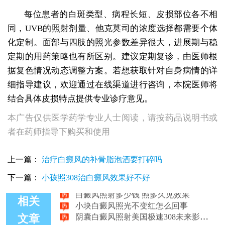
每位患者的白斑类型、病程长短、皮损部位各不相
同，UVB的照射剂量、他克莫司的浓度选择都需要个体
化定制。面部与四肢的照光参数差异很大，进展期与稳
定期的用药策略也有所区别。建议定期复诊，由医师根
据复色情况动态调整方案。若想获取针对自身病情的详
细指导建议，欢迎通过在线渠道进行咨询，本院医师将
结合具体皮损特点提供专业诊疗意见。
本广告仅供医学药学专业人士阅读，请按药品说明书或
者在药师指导下购买和使用
白癜风照光的量每次都要增加吗
上一篇：
治疗白癜风的补骨脂泡酒要打碎吗
白癜风照308激光后发红是不是好转了
白癜风照了308后碰水了怎么办
下一篇：
小孩照308治白癜风效果好不好
白癜风照射多少钱 照多久见效果
小块白癜风照光不变红怎么回事
相关
阴囊白癜风照射美国极速308未来影响生育吗
文章