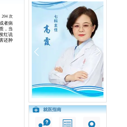
204 次
或者病
质，当
发红说
害还肿
就医指南