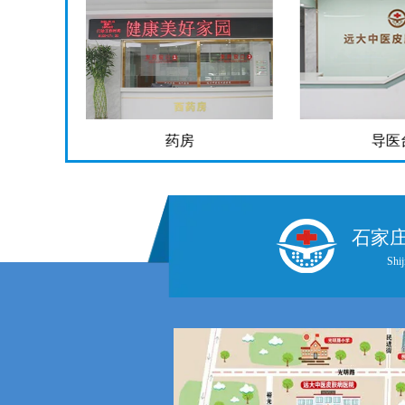
药房
导医
石家
Shij