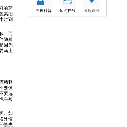
好的药
白斑科普
预约挂号
医院路线
色素细
小时到
多，而
伴随着
是因为
要马上
酒稀释
不要像
不要选
也会被
担。如
格外慎
不偿失