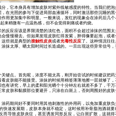
成分，它本身具有增加皮肤对紫外线敏感度的特性。当我们把泡
层，在光照的参与下促进局部血液循环，同时激活那些沉睡的黑
但作用更加集中和明显。一般来说，发红的现象会在涂药后几个
摸起来稍微有一点温热感，但不会觉得刺痛或者灼烧。
常的反应应该是界限清楚的淡红色，面积不会超过涂抹的范围太
色会慢慢褪去。但如果发现皮肤红得发紫，肿得像要起泡，或者
，这些就是典型的
接触性皮炎
或者
光毒性反应
了。这种情况往往
、涂抹太厚、晒太阳时间过长造成的。一旦出现这些异常信号，
个关键点。首先呢，浓度不能太高，刚开始尝试的时候建议把药
看看皮肤能不能接受。涂抹的时候用棉签薄薄地擦一层就够了，
阳也有讲究，早上的柔和阳光晒个十分钟左右就差不多了，千万
正常皮肤和黏膜部位要避开，只涂在白斑上，否则周围好的皮肤
，涂药期间好不要同时用其他刺激性的外用药，以免加重皮肤负
的快速发展期，皮肤本身就不稳定，这时候用补骨脂泡酒就要
反而导致皮肤炎症，甚至诱发同形反应，让白斑扩散，这就得