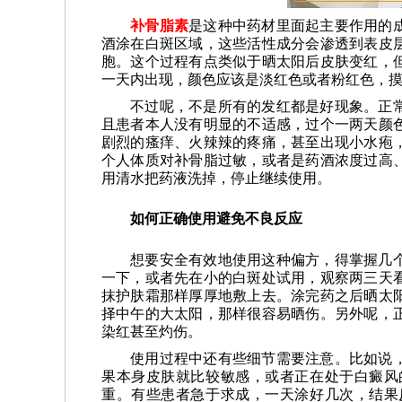
补骨脂素
是这种中药材里面起主要作用的
酒涂在白斑区域，这些活性成分会渗透到表皮
胞。这个过程有点类似于晒太阳后皮肤变红，
一天内出现，颜色应该是淡红色或者粉红色，
不过呢，不是所有的发红都是好现象。正
且患者本人没有明显的不适感，过个一两天颜
剧烈的瘙痒、火辣辣的疼痛，甚至出现小水疱
个人体质对补骨脂过敏，或者是药酒浓度过高
用清水把药液洗掉，停止继续使用。
如何正确使用避免不良反应
想要安全有效地使用这种偏方，得掌握几
一下，或者先在小的白斑处试用，观察两三天
抹护肤霜那样厚厚地敷上去。涂完药之后晒太
择中午的大太阳，那样很容易晒伤。另外呢，
染红甚至灼伤。
使用过程中还有些细节需要注意。比如说
果本身皮肤就比较敏感，或者正在处于白癜风
重。有些患者急于求成，一天涂好几次，结果