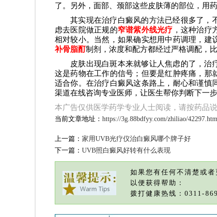
了。另外，面部、颈部这些皮肤薄的部位，用
其实现在治疗白癜风的方法已经很多了，
虑去医院做正规的
窄谱紫外线光疗
，这种治疗
相对较小。当然，如果确实想用中药调理，建
补骨脂酊
制剂，浓度和配方都经过严格调配，
皮肤出现白斑本来就够让人焦虑的了，治
这是药物在工作的信号；但要是红肿疼痛，那
适合你。在治疗白癜风这条路上，耐心和谨慎
渠道在线咨询专业医师，让医生帮你判断下一
本广告仅供医学药学专业人士阅读，请按药品
当前文章地址：
https://3g.88bdfyy.com/zhiliao/42297.htm
上一篇：
家用UVB光疗仪治白癜风哪个牌子好
下一篇：
UVB照白癜风好转有什么表现
如果您有任何不清楚或者
以便获得帮助：
拨打健康热线：0311-869