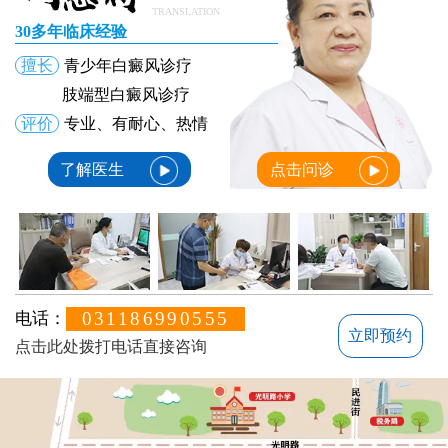
TRANSLATION
30多年临床经验
擅长
青少年白癜风诊疗
肢端型白癜风诊疗
评价
专业、有耐心、热情
了解医生
点击问诊
031186990555
电话：
立即预约
点击此处拨打电话直接咨询