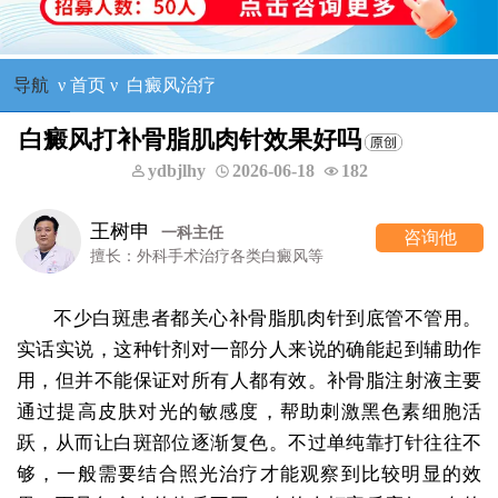
导航
ν
首页
ν
白癜风治疗
白癜风打补骨脂肌肉针效果好吗
ydbjlhy
2026-06-18
182
王树申
一科主任
咨询他
擅长：外科手术治疗各类白癜风等
不少白斑患者都关心补骨脂肌肉针到底管不管用。
实话实说，这种针剂对一部分人来说的确能起到辅助作
用，但并不能保证对所有人都有效。补骨脂注射液主要
通过提高皮肤对光的敏感度，帮助刺激黑色素细胞活
跃，从而让白斑部位逐渐复色。不过单纯靠打针往往不
够，一般需要结合照光治疗才能观察到比较明显的效