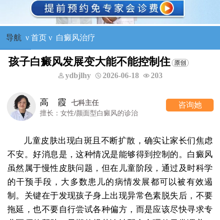
导航
ν
首页
ν
白癜风治疗
孩子白癜风发展变大能不能控制住
ydbjlhy
2026-06-18
203
高 霞
七科主任
咨询她
擅长：女性/颜面型白癜风的诊治
儿童皮肤出现白斑且不断扩散，确实让家长们焦虑
不安。好消息是，这种情况是能够得到控制的。白癜风
虽然属于慢性皮肤问题，但在儿童阶段，通过及时科学
的干预手段，大多数患儿的病情发展都可以被有效遏
制。关键在于发现孩子身上出现异常色素脱失后，不要
拖延，也不要自行尝试各种偏方，而是应该尽快寻求专