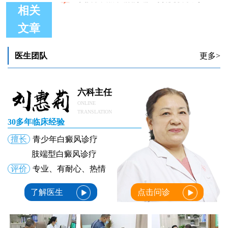
相关
文章
孩子白癜风眼部做了308激光以后蜕皮
孩子白癜风照308激光会有什么不良反应吗
60天的孩子白癜风能治好吗 怎么治
医生团队
更多>
有没有不用吃药就可以治疗孩子白癜风的方法
孩子白癜风白斑能照308激光吗
小孩子白癜风治疗哪里好,复发了到哪治
六科主任
ONLINE
TRANSLATION
30多年临床经验
擅长
青少年白癜风诊疗
肢端型白癜风诊疗
评价
专业、有耐心、热情
了解医生
点击问诊