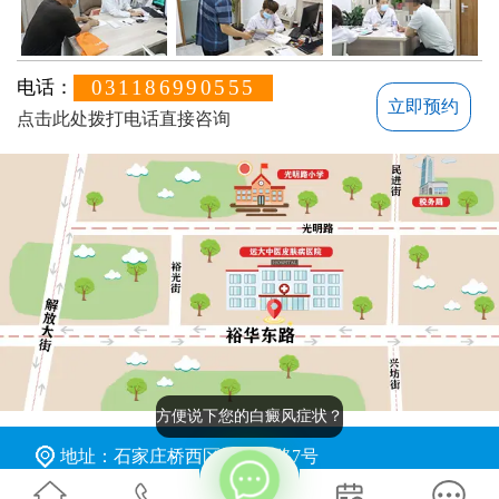
031186990555
电话：
立即预约
点击此处拨打电话直接咨询
方便说下您的白癜风症状？
地址：石家庄桥西区裕华东路7号
版权所有：石家庄远大中医皮肤病医院