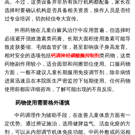
高。不过，这类设备并非所有医疗机构都配备，家长在
选择时要确认机构是否具备相关资质，操作人员是否经
过专业培训，切勿轻信夸大宣传。
外用药物在儿童白癜风治疗中应用普遍，但选择时
必须避开强效激素类药膏。长期大面积使用激素可能导
致皮肤萎缩、毛细血管扩张，甚至影响孩子身高发育。
相对安全的选项包括
类药物，这类
钙调神经磷酸酶抑制剂
药物副作用较小，适合面部和间擦部位使用。口服药物
方面，一般不建议儿童长期服用免疫调节剂，除非病情
进展迅速且在本院医生严密监控下短期使用。任何药物
使用前都应详细咨询，了解可能出现的不良反应。
药物使用需要格外谨慎
中药调理作为辅助手段，在改善儿童体质方面有一
定优势。通过辨证施治，选用健脾益气、活血化瘀的方
剂，可以从内部调节机体免疫功能。中药外敷或药浴相