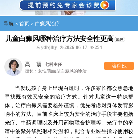
导航
ν
首页
ν
白癜风治疗
儿童白癜风哪种治疗方法安全性更高
ydbjlhy
2026-06-17
254
高 霞
七科主任
咨询她
擅长：女性/颜面型白癜风的诊治
当发现孩子身上出现白斑时，许多家长都会焦急地
寻找既有效又安全的治疗方式。针对儿童这一特殊群
体，治疗白癜风需要格外谨慎，优先考虑对身体发育影
响小的方法。目前临床上较为安全的治疗手段主要包括
光疗、中药调理以及外用药物联合护理等。光疗中的窄
谱中波紫外线照射相对温和，配合专业医生指导使用较