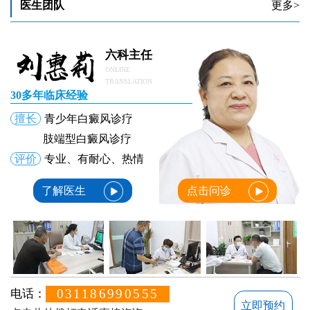
医生团队
更多>
儿童白癜风护理注意事项有哪些
儿童白癜风如何诊断
六科主任
ONLINE
TRANSLATION
30多年临床经验
擅长
青少年白癜风诊疗
肢端型白癜风诊疗
评价
专业、有耐心、热情
了解医生
点击问诊
031186990555
电话：
立即预约