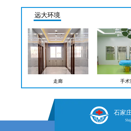
远大环境
走廊
手术
石家
Shij