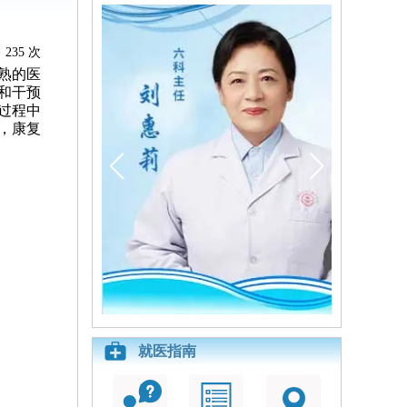
235 次
熟的医
和干预
过程中
，康复
就医指南