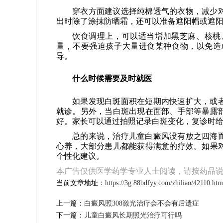
穿衣方面建议选择纯棉透气的衣物，减少
出时除了涂抹防晒霜，还可以准备遮阳帽或遮
饮食调理上，可以适当增加黑芝麻、核桃
量，不要强迫孩子大量进食某种食物，以免造
导。
什么时候需要及时就医
如果发现白斑面积在短期内快速扩大，或
就诊。另外，当白斑出现在面部、手部等暴露
好。家长可以通过拍照记录白斑变化，复诊时
总的来说，治疗儿童白癜风没有放之四海
心养，大部分患儿都能获得满意的疗效。如果
个性化建议。
本广告仅供医学药学专业人士阅读，请按药品
当前文章地址：
https://3g.88bdfyy.com/zhiliao/42110.htm
上一篇：
白癜风照308激光治疗会不会有后遗症
下一篇：
儿童白癜风长期照光治疗可行吗