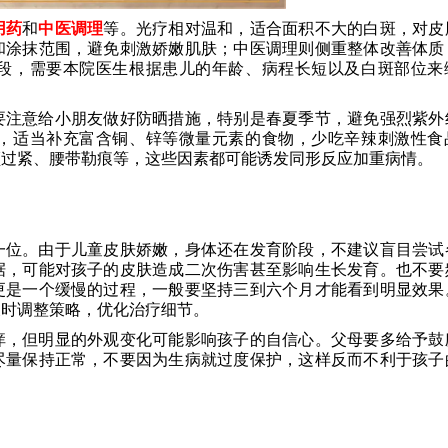
用药
和
中医调理
等。光疗相对温和，适合面积不大的白斑，对皮
和涂抹范围，避免刺激娇嫩肌肤；中医调理则侧重整体改善体质
段，需要本院医生根据患儿的年龄、病程长短以及白斑部位来
要注意给小朋友做好防晒措施，特别是春夏季节，避免强烈紫外
，适当补充富含铜、锌等微量元素的食物，少吃辛辣刺激性食
领过紧、腰带勒痕等，这些因素都可能诱发同形反应加重病情。
一位。由于儿童皮肤娇嫩，身体还在发育阶段，不建议盲目尝试
据，可能对孩子的皮肤造成二次伤害甚至影响生长发育。也不要
更是一个缓慢的过程，一般要坚持三到六个月才能看到明显效果
及时调整策略，优化治疗细节。
痒，但明显的外观变化可能影响孩子的自信心。父母要多给予鼓
尽量保持正常，不要因为生病就过度保护，这样反而不利于孩子