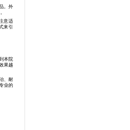
品。外
利。
注意适
式来引
到本院
效果越
治、耐
专业的