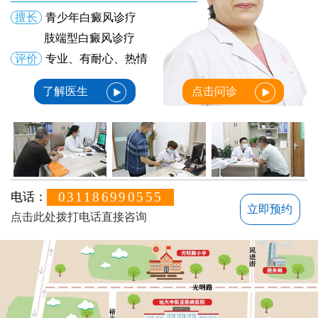
擅长
青少年白癜风诊疗
肢端型白癜风诊疗
评价
专业、有耐心、热情
了解医生
点击问诊
031186990555
电话：
立即预约
点击此处拨打电话直接咨询