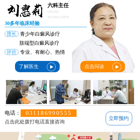
六科主任
ONLINE
TRANSLATION
30多年临床经验
擅长
青少年白癜风诊疗
肢端型白癜风诊疗
评价
专业、有耐心、热情
了解医生
点击问诊
031186990555
电话：
立即预约
点击此处拨打电话直接咨询