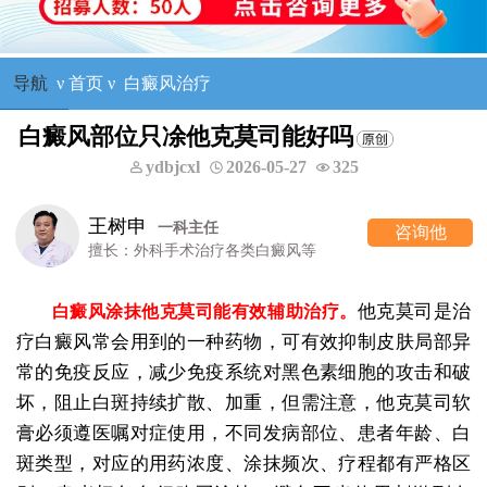
导航
ν
首页
ν
白癜风治疗
白癜风部位只凃他克莫司能好吗
ydbjcxl
2026-05-27
325
王树申
一科主任
咨询他
擅长：外科手术治疗各类白癜风等
他克莫司是治
白癜风涂抹他克莫司能有效辅助治疗。
疗白癜风常会用到的一种药物，可有效抑制皮肤局部异
常的免疫反应，减少免疫系统对黑色素细胞的攻击和破
坏，阻止白斑持续扩散、加重，但需注意，他克莫司软
膏必须遵医嘱对症使用，不同发病部位、患者年龄、白
斑类型，对应的用药浓度、涂抹频次、疗程都有严格区