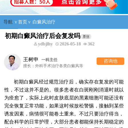
导航
ν
首页
ν
白癜风治疗
初期白癜风治疗后会复发吗
ydbjlhy
2026-05-18
362
王树申
一科主任
咨询他
擅长：外科手术治疗各类白癜风等
初期白癜风经过规范治疗后，确实存在复发的可能
性，不过这并不是的。很多患者在白斑刚刚消退时就以
为痊愈了，实际上此时皮肤底层的黑素细胞可能还没有
完全恢复正常功能，如果这时候放松警惕，接触到某些
诱发因素，病情很可能卷土重来。不过只要治疗得当，
配合科学的日常护理，大部分患者都能保持长期稳定的