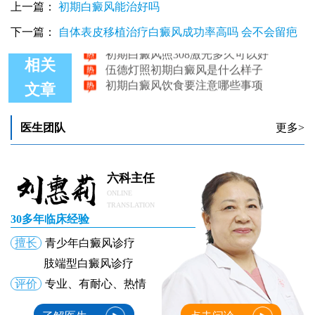
上一篇：
初期白癜风能治好吗
初期白癜风吃药能治好吗
初期白癜风患者能晒太阳吗
下一篇：
自体表皮移植治疗白癜风成功率高吗 会不会留疤
初期白癜风照308激光多久可以好
伍德灯照初期白癜风是什么样子
相关
初期白癜风饮食要注意哪些事项
文章
医生团队
更多>
六科主任
ONLINE
TRANSLATION
30多年临床经验
擅长
青少年白癜风诊疗
肢端型白癜风诊疗
评价
专业、有耐心、热情