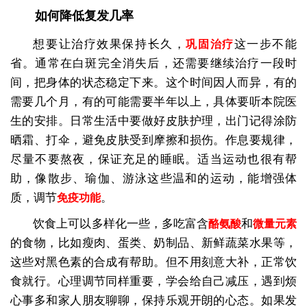
如何降低复发几率
想要让治疗效果保持长久，
这一步不能
巩固治疗
省。通常在白斑完全消失后，还需要继续治疗一段时
间，把身体的状态稳定下来。这个时间因人而异，有的
需要几个月，有的可能需要半年以上，具体要听本院医
生的安排。日常生活中要做好皮肤护理，出门记得涂防
晒霜、打伞，避免皮肤受到摩擦和损伤。作息要规律，
尽量不要熬夜，保证充足的睡眠。适当运动也很有帮
助，像散步、瑜伽、游泳这些温和的运动，能增强体
质，调节
。
免疫功能
饮食上可以多样化一些，多吃富含
和
酪氨酸
微量元素
的食物，比如瘦肉、蛋类、奶制品、新鲜蔬菜水果等，
这些对黑色素的合成有帮助。但不用刻意大补，正常饮
食就行。心理调节同样重要，学会给自己减压，遇到烦
心事多和家人朋友聊聊，保持乐观开朗的心态。如果发