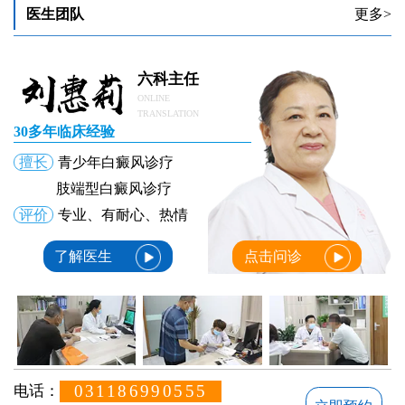
308激光治疗白癜风费用及效果解析
医生团队
更多>
308激光治疗费用解析及白斑扩散应对策略
308激光照脸上白癜风很红怎么办
六科主任
ONLINE
TRANSLATION
30多年临床经验
擅长
青少年白癜风诊疗
肢端型白癜风诊疗
评价
专业、有耐心、热情
了解医生
点击问诊
031186990555
电话：