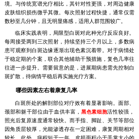
境。与传统宽谱光疗相比，其针对性更强，对周边健康
皮肤组织损伤微乎其微。每次照射过程快捷，通常仅需
数秒至几分钟，且无明显痛感，适用人群范围较广。
临床实践表明，局限型白斑对此种光疗反应良好。
每周接受两到三次照射，持续坚持三个月以上，多数病
患可观察到白斑边缘逐渐出现色素沉着带。对于病情处
于稳定期的个案，联合其他辅助干预措施，复色几率往
往进一步提升。需要留意的是，进展期病患需先控制白
斑扩散，待病情平稳后再实施光疗方案。
哪些因素左右着康复几率
白斑所处的解剖部位对疗效有着显著影响。面部、
颈部和躯干部位由于血供丰富，
活性较强，
黑色素细胞
照光后复原速度通常较快。而手指、脚趾、关节等部位
因角质层较厚，光能渗透存在一定困难，康复周期相对
较长。此外，病程短于一年、皮损面积小于手掌大小的