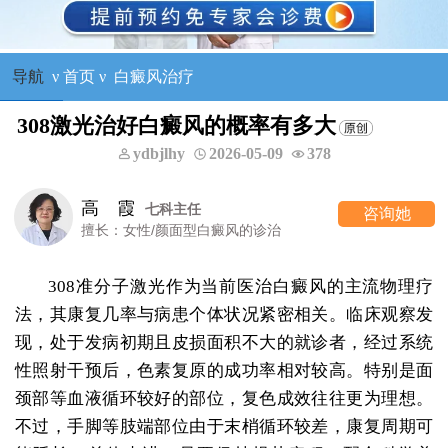
导航
ν
首页
ν
白癜风治疗
308激光治好白癜风的概率有多大
ydbjlhy
2026-05-09
378
高 霞
七科主任
咨询她
擅长：女性/颜面型白癜风的诊治
308准分子激光作为当前医治白癜风的主流物理疗
法，其康复几率与病患个体状况紧密相关。临床观察发
现，处于发病初期且皮损面积不大的就诊者，经过系统
性照射干预后，色素复原的成功率相对较高。特别是面
颈部等血液循环较好的部位，复色成效往往更为理想。
不过，手脚等肢端部位由于末梢循环较差，康复周期可