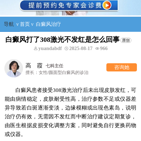
导航
ν
首页
ν
白癜风治疗
白癜风打了308激光不发红是怎么回事
yuandabdf
2025-08-17
966
高 霞
七科主任
咨询她
擅长：女性/颜面型白癜风的诊治
白癜风患者接受308激光治疗后未出现皮肤发红，可
能由病情稳定，皮肤耐受性高，治疗参数不足或仪器差
异导致若白斑逐渐变淡，边缘模糊或出现色素岛，说明
治疗仍有效，无需因不发红而中断治疗建议定期复诊，
由医生根据皮损变化调整方案，同时避免自行更换药物
或仪器。