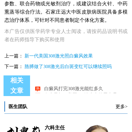
参数、联合药物或光敏剂治疗，或建议结合火针、中药
熏蒸等综合疗法。石家庄远大中医皮肤病医院具备多模
态治疗体系，可针对不同患者制定个体化方案。
本广告仅供医学药学专业人士阅读，请按药品说明书或
者在药师指导下购买和使用
上一篇：
新一代美国308激光照白癜风效果
下一篇：
胳膊做了308激光后白斑变红可以继续照吗
相关
白癜风打完308激光能红多久
文章
白癜风打了美国308激光出的黑点是什么样的
为什么不建议白癜风打新冠疫苗
白癜风打完新冠疫苗多久可以吃药
医生团队
更多>
进展期白癜风打新冠疫苗会导致病情加重吗
白癜风打了308激光后皮肤发痒的应对与解释
六科主任