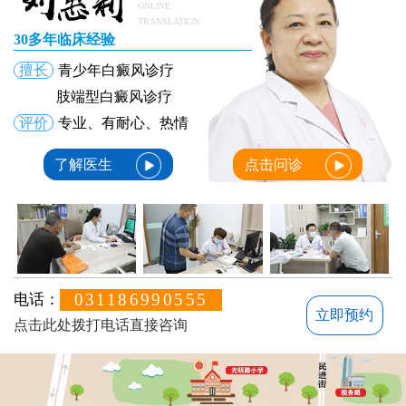
ONLINE
TRANSLATION
30多年临床经验
擅长
青少年白癜风诊疗
肢端型白癜风诊疗
评价
专业、有耐心、热情
了解医生
点击问诊
031186990555
电话：
立即预约
点击此处拨打电话直接咨询