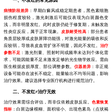
一、不发红的常见原因
：早期白癜风或稳定期患者，黑色素细胞
病情阶段差异
损伤程度较轻，激光刺激后可能仅表现为白斑颜色变
浅，而非明显发红。此时皮肤仍处于修复期，未触发急
性炎症反应，属于正常现象。
：部分患者
皮肤耐受性高
角质层较厚或皮肤屏障功能强，对激光能量的吸收和反
应较弱，导致表皮血管扩张不明显，因此不发红。
治疗
：激光剂量、照射时间或频率未达到个体化需
参数不足
求，可能因能量不足未激发足够的光生物学效应。需由
医生根据皮损厚度、部位调整参数。
：非正规
仪器差异
设备可能存在波长不稳定、能量输出不均等问题，影响
治疗效果。建议选择专业医疗机构进行规范治疗。
二、不发红≠治疗无效
治疗效果需综合评估，而非仅依赖皮肤反应。
色素恢复
：白斑边缘模糊、面积缩小、出现色素岛（点状褐
指标