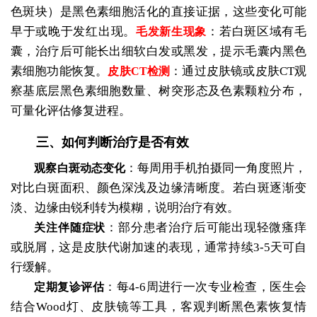
色斑块）是黑色素细胞活化的直接证据，这些变化可能
早于或晚于发红出现。
：若白斑区域有毛
毛发新生现象
囊，治疗后可能长出细软白发或黑发，提示毛囊内黑色
素细胞功能恢复。
：通过皮肤镜或皮肤CT观
皮肤CT检测
察基底层黑色素细胞数量、树突形态及色素颗粒分布，
可量化评估修复进程。
三、如何判断治疗是否有效
：每周用手机拍摄同一角度照片，
观察白斑动态变化
对比白斑面积、颜色深浅及边缘清晰度。若白斑逐渐变
淡、边缘由锐利转为模糊，说明治疗有效。
：部分患者治疗后可能出现轻微瘙痒
关注伴随症状
或脱屑，这是皮肤代谢加速的表现，通常持续3-5天可自
行缓解。
：每4-6周进行一次专业检查，医生会
定期复诊评估
结合Wood灯、皮肤镜等工具，客观判断黑色素恢复情