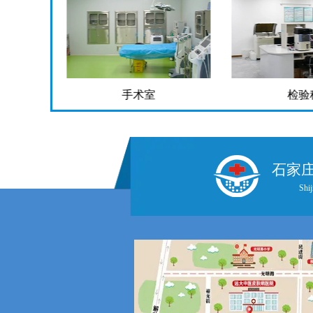
检验科
药
石家
Shij