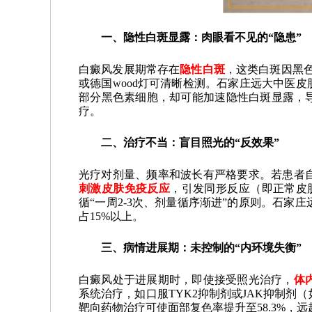
一、隐性白斑显露：肉眼看不见的“隐患”
白癜风发展期常存在
隐性白斑
，这类白斑因黑
或德国wood灯可清晰检测。石家庄远大中医
部分黑色素细胞，却可能加速隐性白斑显露，导
疗。
二、治疗不当：盲目照光的“反效果”
光疗对剂量、频率和波长有严格要求。若患者
刺激皮肤免疫反应
，引发同形反应（即正常皮
循“一周2-3次、剂量循序渐进”的原则。石
占15%以上。
三、病情进展期：未控制的“内环境失衡”
白癜风处于进展期时，即使接受照光治疗，
体
系统治疗，如口服TYK2抑制剂或JAK抑制剂
靶向药物治疗可使面部复色率提升至58.3%，