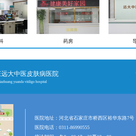
房
导医台
庄远大中医皮肤病医院
iazhuang yuanda vitiligo hospital
医院地址：河北省石家庄市桥西区裕华东路7号
医院电话：0311-86990555