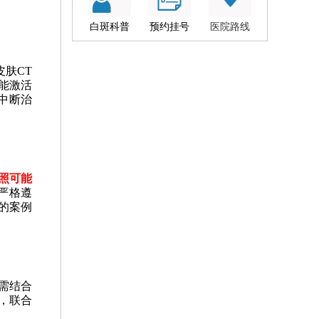
白斑科普
预约挂号
医院路线
肤CT
能激活
中断治
照可能
严格遵
的案例
需结合
示，联合