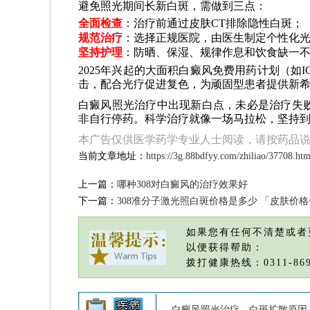
避免照光期间长新白斑，需做到三点：
全面检查
：治疗前通过皮肤CT排除隐性白斑；
规范治疗
：选择正规医院，由医生制定个性化
坚持护理
：防晒、保湿、规律作息和饮食缺一
2025年兴起的大面积白癜风免费用药计划（如I
击，配合光疗促进复色，为顽固型患者提供新
白癜风照光治疗中出现新白点，未必是治疗失
非自行停药。科学治疗就像一场马拉松，坚持
本广告仅供医学药学专业人士阅读，请按药品
当前文章地址：
https://3g.88bdfyy.com/zhiliao/37708.htm
上一篇：
哪种308对白癜风的治疗效果好
下一篇：
308准分子激光照白斑价格是多少 「皮肤价
如果您有任何不清楚或者
以便获得帮助：
拨打健康热线：0311-869
白癜风照光治疗
白斑扩散原因