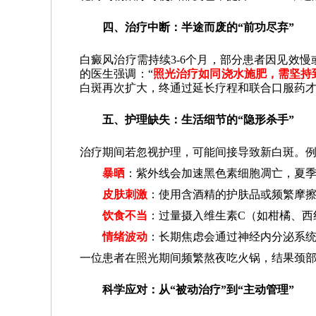
四、治疗中断：半途而废的“前功尽弃”
白癜风治疗需持续3-6个月，部分患者因见效
的医生强调：“
照光治疗如同浇水施肥，需坚持
白斑再次扩大，终通过延长疗程和联合口服药
五、护理缺失：生活细节的“隐形杀手”
治疗期间若忽视护理，可能间接导致新白斑。
暴晒
：紫外线会加速黑色素细胞凋亡，夏
皮肤刺激
：使用含酒精的护肤品或频繁摩
饮食不当
：过量摄入维生素C（如柑橘、西
情绪波动
：长期焦虑会通过神经内分泌系
一位患者在照光期间频繁熬夜吃火锅，结果颈
科学应对：从“被动治疗”到“主动管理”