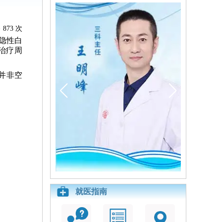
873 次
隐性白
治疗周
并非空
就医指南