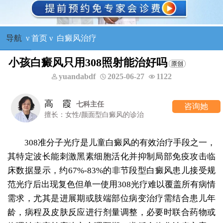
导航
ν
首页
ν
白癜风治疗
小孩白癜风只用308照射能治好吗
yuandabdf
2025-06-27
1122
高 霞
七科主任
咨询她
擅长：女性/颜面型白癜风的诊治
308准分子光疗是儿童白癜风的有效治疗手段之一，
其特定波长能刺激黑素细胞活化并抑制局部免疫攻击临
床数据显示，约67%-83%的非节段型白癜风患儿接受规
范光疗后出现复色但单一使用308光疗难以覆盖所有病情
需求，尤其是进展期或肢端部位病变治疗需结合患儿年
龄，病程及皮肤反应进行剂量调整，必要时联合药物或