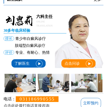
六科主任
ONLINE
TRANSLATION
30多年临床经验
擅长
青少年白癜风诊疗
肢端型白癜风诊疗
评价
专业、有耐心、热情
了解医生
点击问诊
031186990555
电话：
立即预约
点击此处拨打电话直接咨询