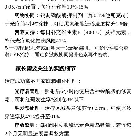
0.05J/cm²设置，每疗程递增10%-15%
：钙调磷酸酶抑制剂（如0.1%他克莫司）
药物协同
于光疗前4小时涂抹，可使黑素细胞迁移速度提升1.6倍
：每日补充维生素E（400IU）及锌元素，
营养支持
降低光疗氧化损伤风险41%
对于病程超过1年或面积大于5cm²的患儿，可阶段性联合窄
谱UVB治疗，通过多波段协同提升色素再生密度。
家长需要关注的实践细节
治疗成功离不开家庭精细化护理：
：照射后6小时内使用含神经酰胺的修复
光疗后管理
霜，可将红斑发生率控制在8%以下
：治疗区域头发修剪至0.5cm，可使光波
毛发预处理
穿透率从43%提升至91%
：每4周用皮肤镜记录色素岛数量，若连续
疗效监测
2个月无明显进展需调整方案