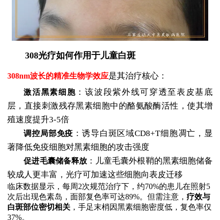
308光疗如何作用于儿童白斑
是其治疗核心：
308nm波长的精准生物学效应
：该波段紫外线可穿透至表皮基底
激活黑素细胞
层，直接刺激残存黑素细胞中的酪氨酸酶活性，使其增
殖速度提升3-5倍
：诱导白斑区域CD8+T细胞凋亡，显
调控局部免疫
著降低免疫细胞对黑素细胞的攻击强度
：儿童毛囊外根鞘的黑素细胞储备
促进毛囊储备释放
较成人更丰富，光疗可加速这些细胞向表皮迁移
临床数据显示，每周2次规范治疗下，约70%的患儿在照射5
次后出现色素岛，面部复色率可达89%。但需注意，
疗效与
白斑部位密切相关
，手足末梢因黑素细胞密度低，复色率仅
37%。