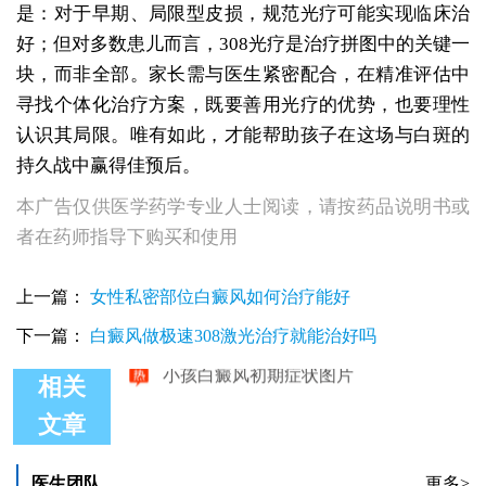
是：对于早期、局限型皮损，规范光疗可能实现临床治
好；但对多数患儿而言，308光疗是治疗拼图中的关键一
块，而非全部。家长需与医生紧密配合，在精准评估中
寻找个体化治疗方案，既要善用光疗的优势，也要理性
认识其局限。唯有如此，才能帮助孩子在这场与白斑的
持久战中赢得佳预后。
本广告仅供医学药学专业人士阅读，请按药品说明书或
者在药师指导下购买和使用
小孩白癜风只用308照射能治好吗
小孩白癜风眉毛白了照308会变黑吗
小孩白癜风照308激光一周几次合适
上一篇：
女性私密部位白癜风如何治疗能好
小孩白癜风初期症状图
小孩白癜风照308激光对皮肤有伤害吗
下一篇：
白癜风做极速308激光治疗就能治好吗
小孩白癜风初期症状图片
相关
文章
医生团队
更多>