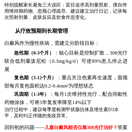
特别提醒家长避免三大误区：盲目追求高剂量照射、擅自停
用维持期药物、忽视心理疏导。建议建立治疗日记，记录每
次照射剂量、皮肤反应及饮食作息变化。
从疗效预期到长期管理
白癜风作为慢性疾病，需建立分阶段目标：
：核心目标是控制扩散，308光疗
急性期（0-3个月）
联合低剂量泼尼松（0.3mg/kg/d）可使89%患儿停止进
展
：重点关注色素再生速度，面颈
复色期（3-12个月）
部每月复色面积达0.2-0.4mm²为理想状态
：每月1次维持性光疗，配合间歇性
巩固期（1-3年）
药物涂抹，可将5年复发率降至14%以下
治疗过程中，建议每季度检测甲状腺抗体及维生素D3水
平，及时纠正伴随的免疫异常。
回到初的问题——
答案
儿童白癜风能否仅靠308光疗治好？