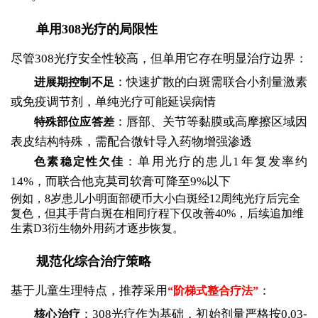
单用308光疗的局限性
尽管308光疗安全性较高，但单用它存在明显治疗边界：
：快速扩散的白斑需联合小剂量激素
进展期控制不足
或免疫调节剂，单纯光疗可能延误病情
：唇部、关节等黏膜或高摩擦区域因
特殊部位应答差
表皮结构特殊，需配合微针导入药物增强渗透
：单用光疗的患儿1年复发率约
色素稳定性欠佳
14%，而联合他克莫司软膏可降至9%以下
例如，8岁患儿小明面部硬币大小白斑经12周纯光疗后完全
复色，但其手背白斑在相同疗程下仅改善40%，后续追加维
生素D3衍生物外用药才逐步恢复。
规范化综合治疗策略
基于儿童生理特点，推荐采用
：
“阶梯式整合疗法”
：308光疗作为基础，初始剂量严格按0.03-
核心治疗