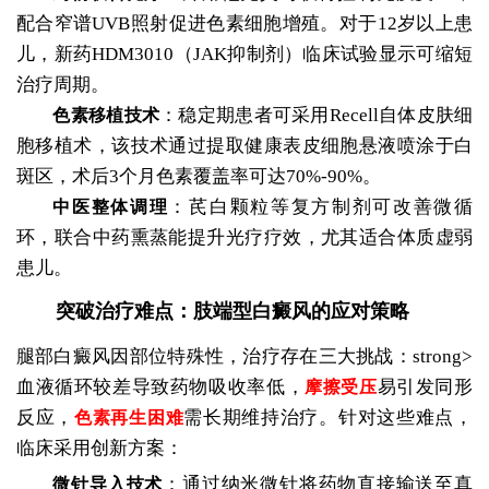
配合窄谱UVB照射促进色素细胞增殖。对于12岁以上患
儿，新药HDM3010（JAK抑制剂）临床试验显示可缩短
治疗周期。
：稳定期患者可采用Recell自体皮肤细
色素移植技术
胞移植术，该技术通过提取健康表皮细胞悬液喷涂于白
斑区，术后3个月色素覆盖率可达70%-90%。
：芪白颗粒等复方制剂可改善微循
中医整体调理
环，联合中药熏蒸能提升光疗疗效，尤其适合体质虚弱
患儿。
突破治疗难点：肢端型白癜风的应对策略
腿部白癜风因部位特殊性，治疗存在三大挑战：strong>
血液循环较差导致药物吸收率低，
易引发同形
摩擦受压
反应，
需长期维持治疗。针对这些难点，
色素再生困难
临床采用创新方案：
：通过纳米微针将药物直接输送至真
微针导入技术