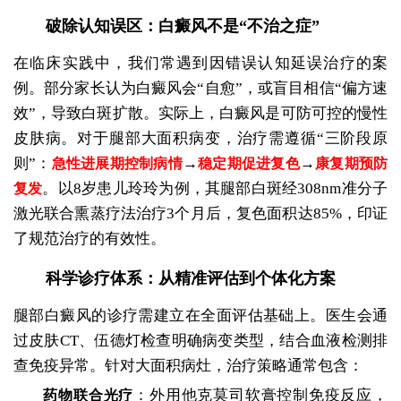
破除认知误区：白癜风不是“不治之症”
在临床实践中，我们常遇到因错误认知延误治疗的案
例。部分家长认为白癜风会“自愈”，或盲目相信“偏方速
效”，导致白斑扩散。实际上，白癜风是可防可控的慢性
皮肤病。对于腿部大面积病变，治疗需遵循“三阶段原
则”：
→
→
急性进展期控制病情
稳定期促进复色
康复期预防
。以8岁患儿玲玲为例，其腿部白斑经308nm准分子
复发
激光联合熏蒸疗法治疗3个月后，复色面积达85%，印证
了规范治疗的有效性。
科学诊疗体系：从精准评估到个体化方案
腿部白癜风的诊疗需建立在全面评估基础上。医生会通
过皮肤CT、伍德灯检查明确病变类型，结合血液检测排
查免疫异常。针对大面积病灶，治疗策略通常包含：
：外用他克莫司软膏控制免疫反应，
药物联合光疗