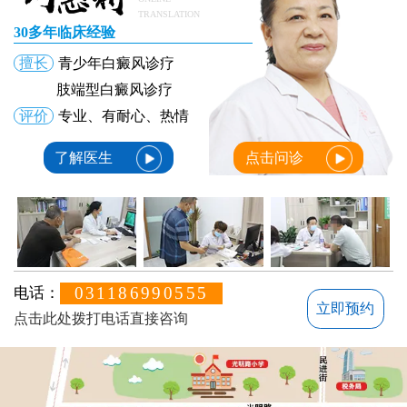
TRANSLATION
30多年临床经验
擅长
青少年白癜风诊疗
肢端型白癜风诊疗
评价
专业、有耐心、热情
了解医生
点击问诊
031186990555
电话：
立即预约
点击此处拨打电话直接咨询