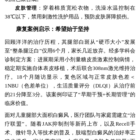
：穿着棉质宽松衣物，洗澡水温控制在
皮肤管理
38℃以下，禁用刺激性洗护用品，预防皮肤屏障损伤。
康复案例启示：希望始于坚持
回顾洋洋的治疗历程，其腿部白斑从“硬币大小”发展
至“整条腿泛白”仅用6个月，家长几近放弃。经多学科会
诊制定方案：进展期采用小剂量糖皮质激素控制病情，
稳定期实施自体表皮移植，术后联合308nm激光维持治
疗。18个月随访显示，复色区域与正常皮肤色差＜
1NBU（色差单位），生活质量评分（DLQI）从治疗前
的21分降至3分。该案例印证了“早期干预+长期管理”的
临床价值。
面对儿童腿部大面积白癜风，医疗团队与家庭需建立“治
疗联盟”。随着JAK抑制剂等新药上市，以及Recell手
术、微针导入等技术的普及，肢端型白癜风的治好率正