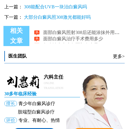
上一篇：
308能配合UVB一块治白癜风吗
下一篇：
大部分白癜风照308激光都能好吗
面部白癜风照射308后还能涂抹外用药吗
相关
面部白癜风治疗手术费用多少
怎么治疗青少年面部白癜风
文章
面部白癜风用0.1还是0.03他克莫司
面部白癜风护理方法有哪些
医生团队
更多>
面部白癜风能用308准分子激光治疗吗
六科主任
ONLINE
TRANSLATION
30多年临床经验
擅长
青少年白癜风诊疗
肢端型白癜风诊疗
评价
专业、有耐心、热情