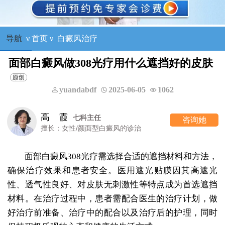
导航
ν
首页
ν
白癜风治疗
面部白癜风做308光疗用什么遮挡好的皮肤
yuandabdf
2025-06-05
1062
霞
王树
七科主任
咨询她
女性/颜面型白癜风的诊治
擅长
面部白癜风308光疗需选择合适的遮挡材料和方法，
确保治疗效果和患者安全。医用遮光贴膜因其高遮光
性、透气性良好、对皮肤无刺激性等特点成为首选遮挡
材料。在治疗过程中，患者需配合医生的治疗计划，做
好治疗前准备、治疗中的配合以及治疗后的护理，同时