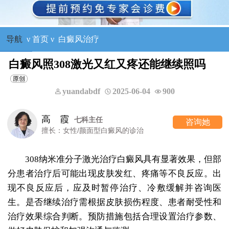
导航
ν
首页
ν
白癜风治疗
白癜风照308激光又红又疼还能继续照吗
yuandabdf
2025-06-04
900
王树申
一科主任
咨询她
白癜风的诊治
擅长：外科手术治
308纳米准分子激光治疗白癜风具有显著效果，但部
分患者治疗后可能出现皮肤发红、疼痛等不良反应。出
现不良反应后，应及时暂停治疗、冷敷缓解并咨询医
生。是否继续治疗需根据皮肤损伤程度、患者耐受性和
治疗效果综合判断。预防措施包括合理设置治疗参数、