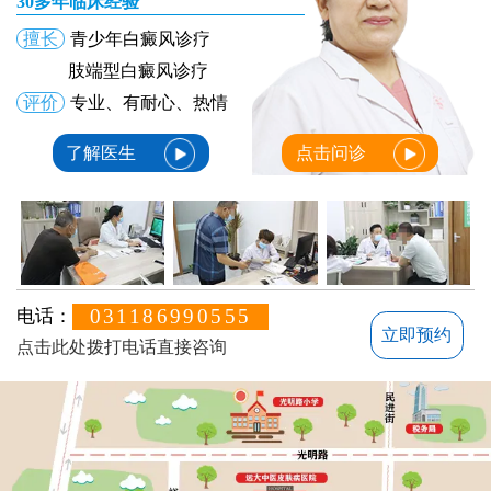
30多年临床经验
擅长
青少年白癜风诊疗
肢端型白癜风诊疗
评价
专业、有耐心、热情
了解医生
点击问诊
031186990555
电话：
立即预约
点击此处拨打电话直接咨询