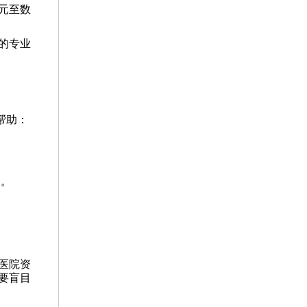
元至数
。
的专业
帮助：
案。
医院资
要盲目