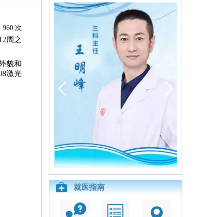
960 次
2周之
外貌和
8激光
就医指南