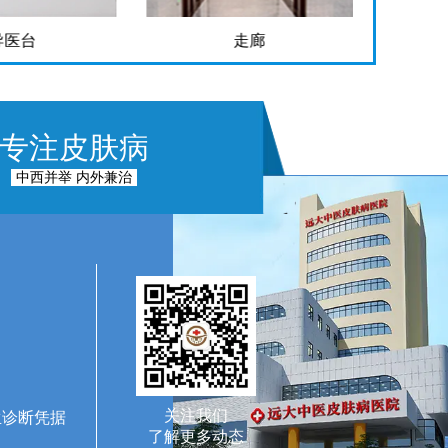
走廊
手术室
专注皮肤病
中西并举 内外兼治
关注我们
生诊断凭据
了解更多动态