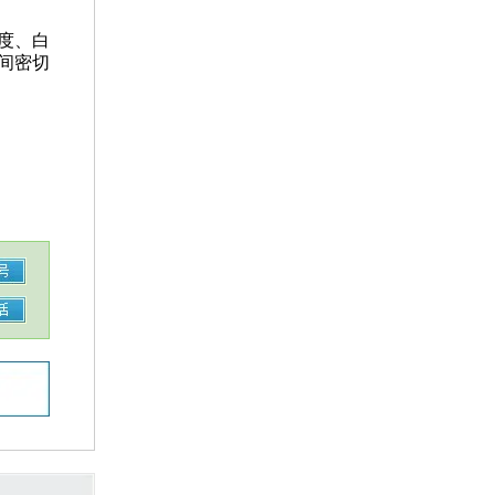
。
度、白
间密切