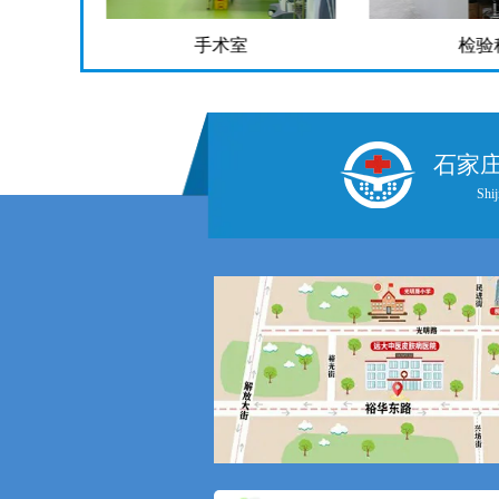
手术室
检验科
石家
Shij