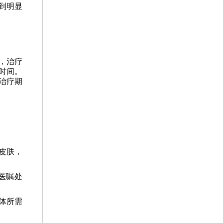
到明显
，治疗
时间。
治疗期
皮肤，
医嘱处
体所需