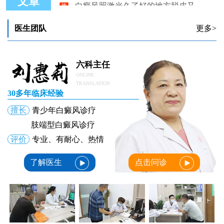
文章
白癜风照光很长时间了就是不见好 白癜风医生指点你
白癜风照光起泡脱皮后继续照光吗
医生团队
更多>
白癜风照308远近有影响吗？
六科主任
ONLINE
TRANSLATION
30多年临床经验
擅长
青少年白癜风诊疗
肢端型白癜风诊疗
评价
专业、有耐心、热情
了解医生
点击问诊