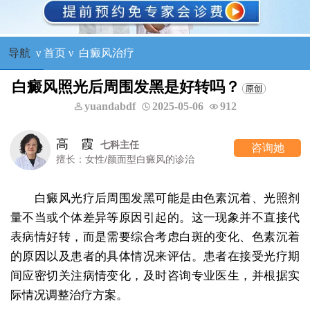
导航
ν
首页
ν
白癜风治疗
白癜风照光后周围发黑是好转吗？
yuandabdf
2025-05-06
912
王树申
一科主任
咨询她
白癜风的诊治
擅长：外科手术治
白癜风光疗后周围发黑可能是由色素沉着、光照剂
量不当或个体差异等原因引起的。这一现象并不直接代
表病情好转，而是需要综合考虑白斑的变化、色素沉着
的原因以及患者的具体情况来评估。患者在接受光疗期
间应密切关注病情变化，及时咨询专业医生，并根据实
际情况调整治疗方案。