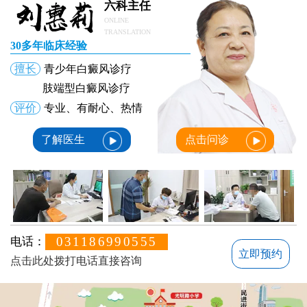
六科主任
ONLINE
TRANSLATION
30多年临床经验
擅长
青少年白癜风诊疗
肢端型白癜风诊疗
评价
专业、有耐心、热情
了解医生
点击问诊
031186990555
电话：
立即预约
点击此处拨打电话直接咨询