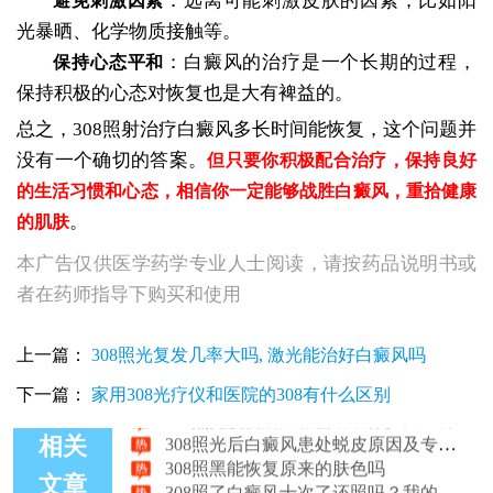
：远离可能刺激皮肤的因素，比如阳
避免刺激因素
光暴晒、化学物质接触等。
：白癜风的治疗是一个长期的过程，
保持心态平和
保持积极的心态对恢复也是大有裨益的。
总之，308照射治疗白癜风多长时间能恢复，这个问题并
没有一个确切的答案。
但只要你积极配合治疗，保持良好
的生活习惯和心态，相信你一定能够战胜白癜风，重拾健康
。
的肌肤
本广告仅供医学药学专业人士阅读，请按药品说明书或
者在药师指导下购买和使用
白癜风308照射起泡机制探析
上一篇：
308照光复发几率大吗, 激光能治好白癜风吗
308照过白癜风后发红还疼有问题吗
下一篇：
家用308光疗仪和医院的308有什么区别
308照光脱皮后白斑会看着像扩大一样
308照光后白癜风患处蜕皮原因及专业解决方案
相关
308照黑能恢复原来的肤色吗
308照了白癜风十次了还照吗？我的治疗心路与抉择
文章