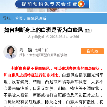
导航
ν
首页
ν
白癜风诊断
如何判断身上的白斑是否为白癜风
ydbjlyd
2026-06-14
266
高 霞
七科主任
咨询她
擅长：女性/颜面型白癜风的诊治
判断白斑是不是白癜风，可以先观察体表的白斑症状，
白癜风皮损表面光滑平
和白癜风皮损特征进行初步对比。
坦，没有鳞屑、结痂、凸起或凹陷等异常状态，大多不
会带来痛痒感，日常无红肿、刺痛、瘙痒等不适症状，
不易被人察觉。摩擦或拍打白斑部位及周边正常皮肤，
白斑区域有发红现象。除此之外，白癜风有扩散性，初